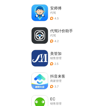
安师傅
代驾
4.5
代驾计价助手
代驾
4.2
美管加
销售管理
2.5
抖音来客
商家管理
3.7
EC
销售管理