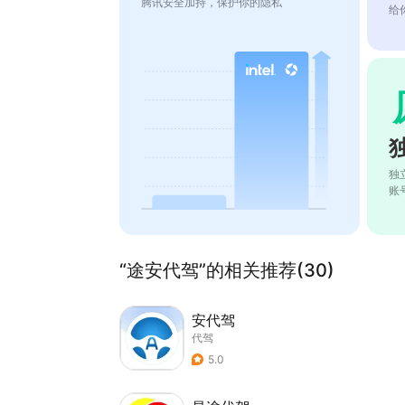
腾讯安全加持，保护你的隐私
给
独
账
“途安代驾”的相关推荐(30)
安代驾
代驾
5.0