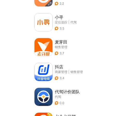
2.2
小寻
定位追踪
|
代驾
3.5
麦芽田
销售管理
3.7
抖店
商家管理
|
销售管理
3.4
代驾计价团队
代驾
0.0