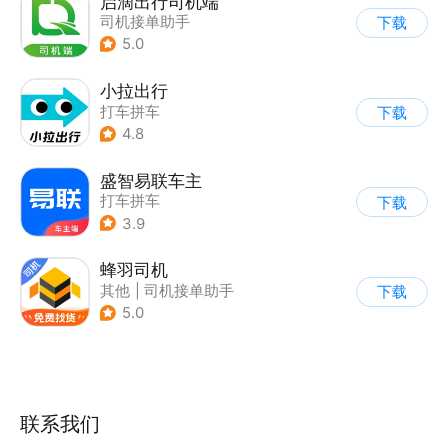
启滴出行司机端
司机接单助手
下载
5.0
小拉出行
打车拼车
下载
4.8
盛智易联车主
打车拼车
下载
|
司机接单助手
3.9
蜂羽司机
其他
|
司机接单助手
下载
5.0
联系我们