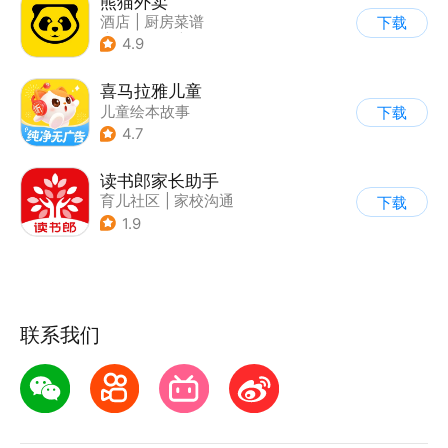
熊猫外卖
酒店
|
厨房菜谱
下载
|
外卖订餐
|
餐厅推荐
4.9
喜马拉雅儿童
儿童绘本故事
下载
4.7
读书郎家长助手
育儿社区
|
家校沟通
下载
1.9
联系我们