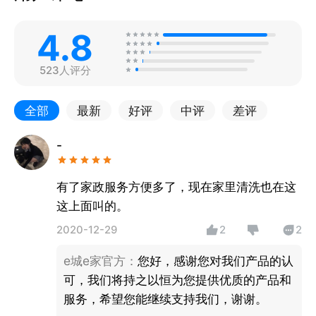
4.8
523人评分
全部
最新
好评
中评
差评
-
有了家政服务方便多了，现在家里清洗也在这
这上面叫的。
2020-12-29
2
2
e城e家官方
：
您好，感谢您对我们产品的认
可，我们将持之以恒为您提供优质的产品和
服务，希望您能继续支持我们，谢谢。