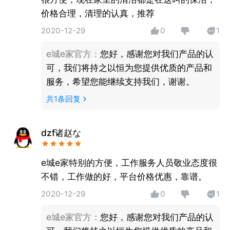
价格合理，清理的认真，推荐
2020-12-29
0
1
e城e家官方
：
您好，感谢您对我们产品的认
可，我们将持之以恒为您提供优质的产品和
服务，希望您能继续支持我们，谢谢。
共
1
条回复
dzf诸赵な
e城e家特别的方便，工作服务人员敬业态度很
不错，工作做的好，平台价格优惠，靠谱。
2020-12-29
0
1
e城e家官方
：
您好，感谢您对我们产品的认