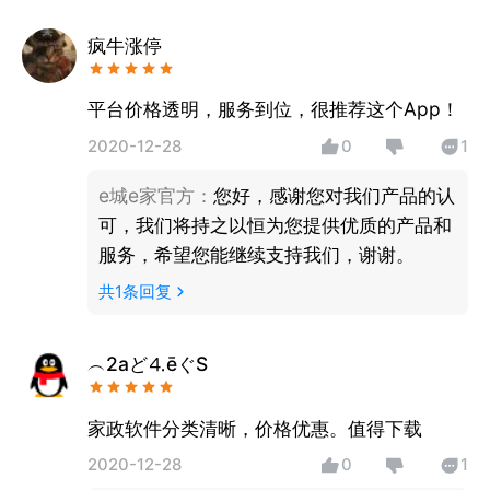
疯牛涨停
平台价格透明，服务到位，很推荐这个App！
2020-12-28
0
1
e城e家官方
：
您好，感谢您对我们产品的认
可，我们将持之以恒为您提供优质的产品和
服务，希望您能继续支持我们，谢谢。
共
1
条回复
︵2aど⒋ēぐS
家政软件分类清晰，价格优惠。值得下载
2020-12-28
0
1