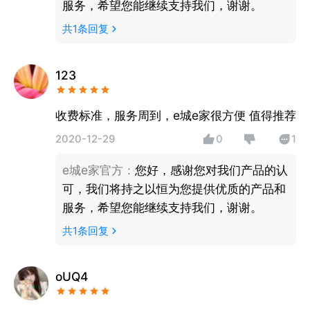
服务，希望您能继续支持我们，谢谢。
共
1
条回复
123
收费标准，服务周到，e城e家很方便 值得推荐
2020-12-29
0
1
e城e家官方
：
您好，感谢您对我们产品的认
可，我们将持之以恒为您提供优质的产品和
服务，希望您能继续支持我们，谢谢。
共
1
条回复
oUQ4