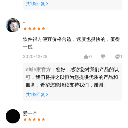
共
1
条回复
-
软件很方便宜价格合适，速度也挺快的，值得
一试
2020-12-28
0
1
e城e家官方
：
您好，感谢您对我们产品的认
可，我们将持之以恒为您提供优质的产品和
服务，希望您能继续支持我们，谢谢。
共
1
条回复
爱一个