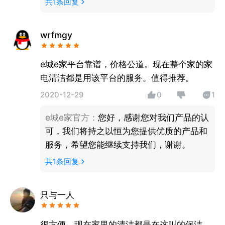
共
1
条回复
wrfmgy
e城e家平台靠谱，价格公道。现在整个家的家
电清洁都是用该平台的服务。值得推荐。
2020-12-29
0
1
e城e家官方
：
您好，感谢您对我们产品的认
可，我们将持之以恒为您提供优质的产品和
服务，希望您能继续支持我们，谢谢。
共
1
条回复
只与一人
很方便，现在家里的清洁都是在这叫的保洁，