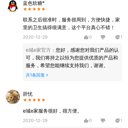
蓝色软糖°
联系之后很准时，服务很周到，方便快捷，家
里的卫生搞得很满意，这个平台真心不错！
2020-12-29
0
1
e城e家官方
：
您好，感谢您对我们产品的认
可，我们将持之以恒为您提供优质的产品和
服务，希望您能继续支持我们，谢谢。
共
1
条回复
辞忧
e城e家服务很好，很方便。
2020-12-29
0
1