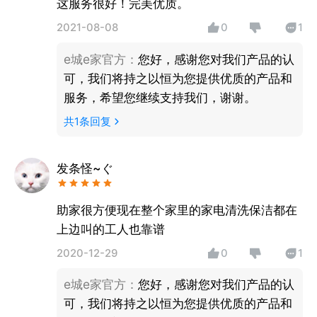
这服务很好！完美优质。
2021-08-08
0
1
e城e家官方
：
您好，感谢您对我们产品的认
可，我们将持之以恒为您提供优质的产品和
服务，希望您继续支持我们，谢谢。
共
1
条回复
发条怪~ぐ
助家很方便现在整个家里的家电清洗保洁都在
上边叫的工人也靠谱
2020-12-29
0
1
e城e家官方
：
您好，感谢您对我们产品的认
可，我们将持之以恒为您提供优质的产品和