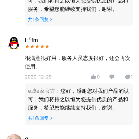
可，我们将持之以恒为您提供优质的产品和
服务，希望您能继续支持我们，谢谢。
共
1
条回复
l『fm
很满意很好用，服务人员态度很好，还会再次
使用。
2020-12-29
0
1
e城e家官方
：
您好，感谢您对我们产品的认
可，我们将持之以恒为您提供优质的产品和
服务，希望您能继续支持我们，谢谢。
共
1
条回复
q