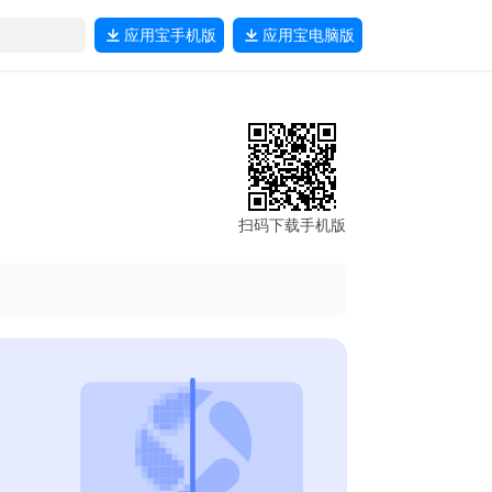
应用宝
手机版
应用宝
电脑版
扫码下载手机版