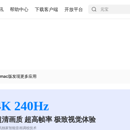
讯
帮助中心
下载客户端
开放平台
mac版发现更多应用
4K 240Hz
超清画质 超高帧率 极致视觉体验
讯独家智能音画调校技术