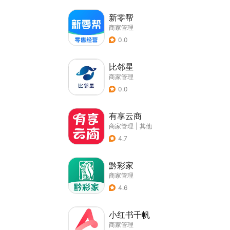
新零帮
商家管理
0.0
比邻星
商家管理
0.0
有享云商
商家管理
|
其他
4.7
黔彩家
商家管理
4.6
小红书千帆
商家管理