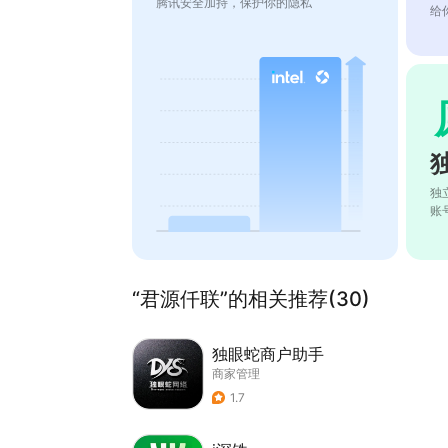
腾讯安全加持，保护你的隐私
给
独
账
“君源仟联”的相关推荐(30)
独眼蛇商户助手
商家管理
1.7