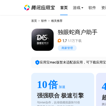
首页
游戏
软件
资
首页
软件
相关推荐
独眼蛇商户助手
1.7
1.1万下载
商家管理
应用宝mac版暂未适配该应用，可下载应用宝
10
倍
加速
强强联合 极速引擎
与intel合作，比传统模拟器快10倍
腾