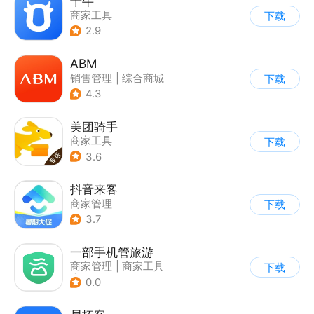
千牛
商家工具
下载
2.9
ABM
销售管理
|
综合商城
下载
|
其他
|
商家管理
4.3
美团骑手
商家工具
下载
3.6
抖音来客
商家管理
下载
3.7
一部手机管旅游
商家管理
|
商家工具
下载
|
效率办公
0.0