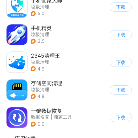
手机管家大师
垃圾清理
下载
5.0
手机精灵
垃圾清理
下载
3.5
2345清理王
垃圾清理
下载
4.9
存储空间清理
垃圾清理
下载
4.8
一键数据恢复
数据恢复
|
商家工具
下载
|
垃圾清理
0.0