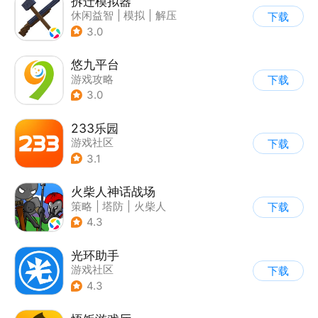
拆迁模拟器
休闲益智
|
模拟
|
解压
下载
|
写实
3.0
悠九平台
游戏攻略
下载
3.0
233乐园
游戏社区
下载
3.1
火柴人神话战场
策略
|
塔防
|
火柴人
下载
|
休闲益智
4.3
光环助手
游戏社区
下载
4.3