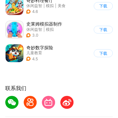
奇妙料理餐厅
休闲益智
|
模拟
|
美食
下载
|
宝宝巴士
4.6
史莱姆模拟器制作
休闲益智
|
模拟
下载
|
史莱姆
|
卡通
3.0
奇妙数字探险
儿童教育
下载
|
儿童益智游戏
4.5
|
兴趣学习
联系我们