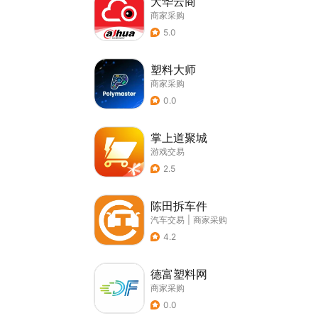
大华云商
商家采购
5.0
塑料大师
商家采购
0.0
掌上道聚城
游戏交易
2.5
陈田拆车件
汽车交易
|
商家采购
4.2
德富塑料网
商家采购
0.0