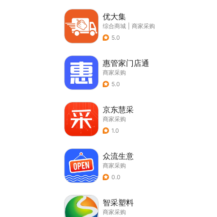
优大集
综合商城
|
商家采购
5.0
惠管家门店通
商家采购
5.0
京东慧采
商家采购
1.0
众流生意
商家采购
0.0
智采塑料
商家采购