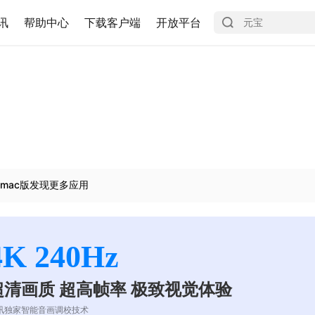
讯
帮助中心
下载客户端
开放平台
mac版发现更多应用
4K 240Hz
超清画质 超高帧率 极致视觉体验
讯独家智能音画调校技术