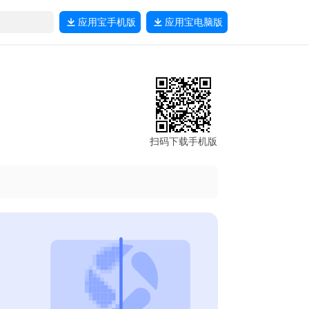
应用宝
手机版
应用宝
电脑版
扫码下载手机版