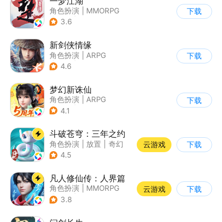
一梦江湖
角色扮演
|
MMORPG
下载
|
武侠
|
捏脸
3.6
新剑侠情缘
角色扮演
|
ARPG
下载
|
武侠
|
剑侠情缘
4.6
梦幻新诛仙
角色扮演
|
ARPG
下载
|
仙侠
|
诛仙
4.1
斗破苍穹：三年之约
角色扮演
|
放置
|
奇幻
云游戏
下载
|
斗破苍穹
4.5
凡人修仙传：人界篇
角色扮演
|
MMORPG
云游戏
下载
|
仙侠
|
开放世界
3.8