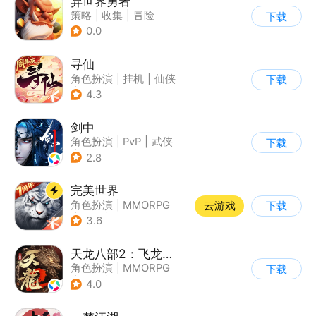
异世界勇者
策略
|
收集
|
冒险
下载
|
Q版
0.0
寻仙
角色扮演
|
挂机
|
仙侠
下载
|
寻仙
4.3
剑中
角色扮演
|
PvP
|
武侠
下载
|
自由交易
2.8
完美世界
角色扮演
|
MMORPG
云游戏
下载
|
奇幻
|
完美世界
3.6
天龙八部2：飞龙战天
角色扮演
|
MMORPG
下载
|
武侠
|
金庸
4.0