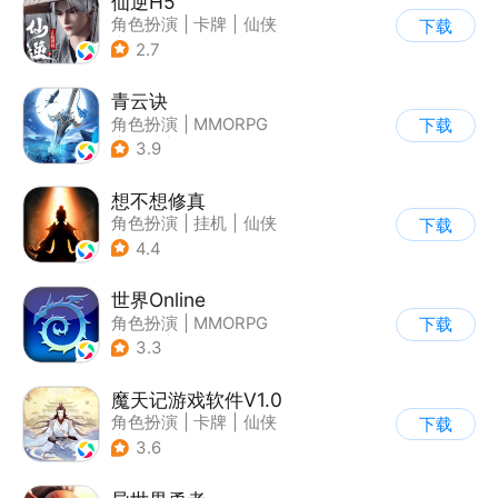
仙逆H5
角色扮演
|
卡牌
|
仙侠
下载
|
中国风
2.7
青云诀
角色扮演
|
MMORPG
下载
|
仙侠
|
自由交易
3.9
想不想修真
角色扮演
|
挂机
|
仙侠
下载
|
文字游戏
4.4
世界Online
角色扮演
|
MMORPG
下载
|
冒险
|
世界OL
3.3
魔天记游戏软件V1.0
角色扮演
|
卡牌
|
仙侠
下载
|
小说改编IP
3.6