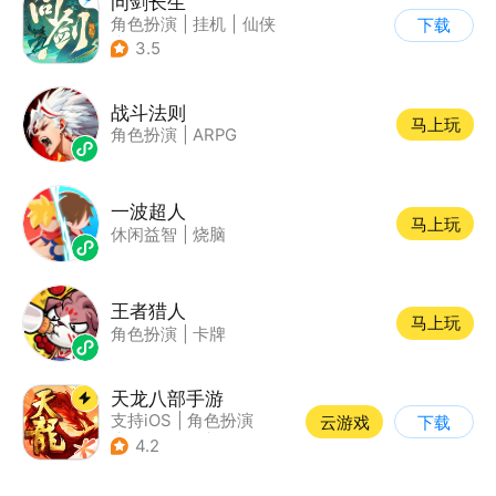
问剑长生
角色扮演
|
挂机
|
仙侠
下载
|
剧情
3.5
战斗法则
马上玩
角色扮演
|
ARPG
一波超人
马上玩
休闲益智
|
烧脑
王者猎人
马上玩
角色扮演
|
卡牌
天龙八部手游
支持iOS
|
角色扮演
云游戏
下载
|
MMORPG
|
武侠
4.2