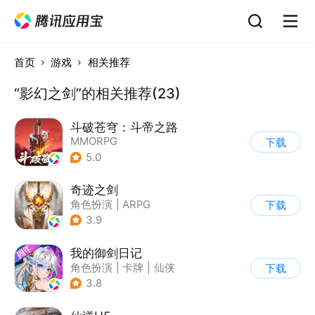
首页
游戏
相关推荐
“影幻之剑”的相关推荐(23)
斗破苍穹：斗帝之路
MMORPG
下载
5.0
奇迹之剑
角色扮演
|
ARPG
下载
|
传奇
|
奇迹MU
3.9
我的御剑日记
角色扮演
|
卡牌
|
仙侠
下载
|
山海经
3.8