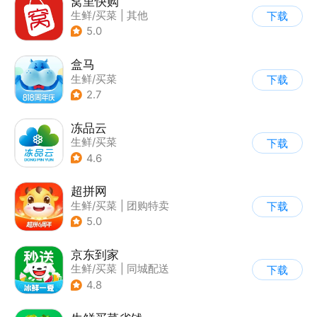
窝里快购
生鲜/买菜
|
其他
下载
5.0
盒马
生鲜/买菜
下载
2.7
冻品云
生鲜/买菜
下载
4.6
超拼网
生鲜/买菜
|
团购特卖
下载
5.0
京东到家
生鲜/买菜
|
同城配送
下载
4.8