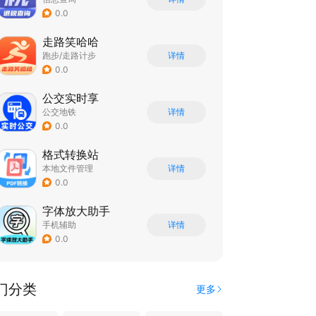
0.0
走路笑哈哈
跑步/走路计步
详情
0.0
公交实时享
公交地铁
详情
0.0
格式转换站
本地文件管理
详情
0.0
字体放大助手
手机辅助
详情
0.0
门分类
更多