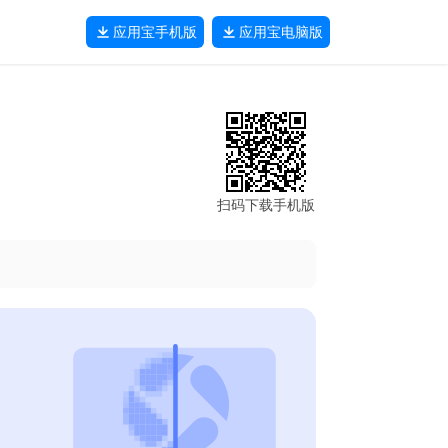
应用宝
手机版
应用宝
电脑版
扫码下载手机版