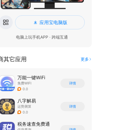
应用宝电脑版
电脑上玩手机APP · 跨端互通
商其它应用
更多
万能一键WiFi
免费WIFI
详情
0.0
八字解易
运势测算
详情
0.0
税务速查免费通
信息查询
详情