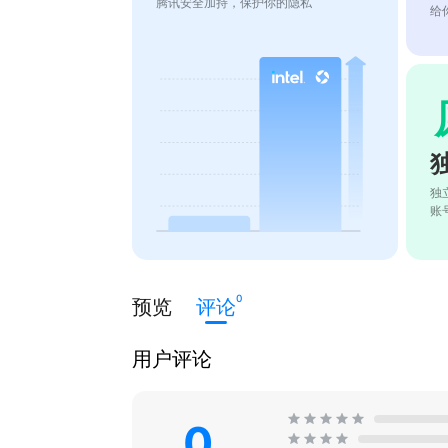
腾讯安全加持，保护你的隐私
给
独
账
0
预览
评论
用户评论
0