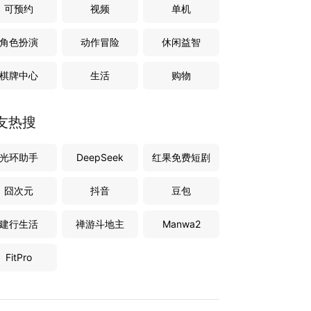
可预约
视频
单机
角色扮演
动作冒险
休闲益智
棋牌中心
生活
购物
友热搜
光环助手
DeepSeek
红果免费短剧
囧次元
抖音
豆包
建行生活
禅游斗地主
Manwa2
FitPro