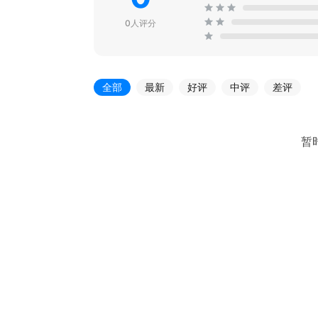
0人评分
全部
最新
好评
中评
差评