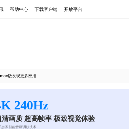
讯
帮助中心
下载客户端
开放平台
mac版发现更多应用
4K 240Hz
超清画质 超高帧率 极致视觉体验
讯独家智能音画调校技术