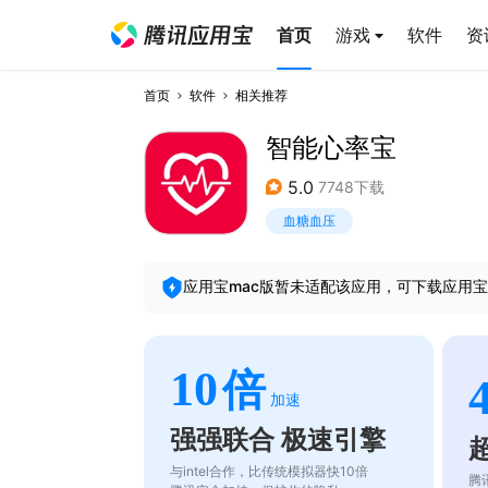
首页
游戏
软件
资
首页
软件
相关推荐
智能心率宝
5.0
7748下载
血糖血压
应用宝mac版暂未适配该应用，可下载应用宝
10
倍
加速
强强联合 极速引擎
与intel合作，比传统模拟器快10倍
腾