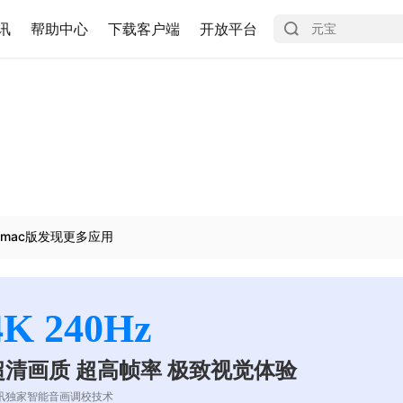
讯
帮助中心
下载客户端
开放平台
mac版发现更多应用
4K 240Hz
超清画质 超高帧率 极致视觉体验
讯独家智能音画调校技术