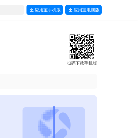
应用宝
手机版
应用宝
电脑版
扫码下载手机版