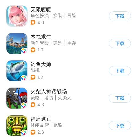
无限暖暖
角色扮演
|
换装
|
冒险
下载
|
开放世界
4.0
木筏求生
动作冒险
|
建造
|
生存
下载
|
写实
1.9
钓鱼大师
街机
下载
1.2
火柴人神话战场
策略
|
塔防
|
火柴人
下载
|
休闲益智
4.3
神庙逃亡
休闲益智
|
跑酷
下载
|
欧美风
|
创梦天地
2.3