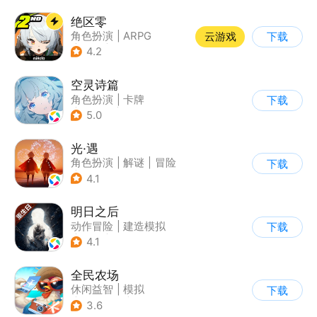
绝区零
角色扮演
|
ARPG
云游戏
下载
|
冒险
|
美少女
4.2
空灵诗篇
角色扮演
|
卡牌
下载
|
美少女
|
二次元
5.0
光·遇
角色扮演
|
解谜
|
冒险
下载
|
开放世界
4.1
明日之后
动作冒险
|
建造模拟
下载
|
丧尸
|
明日之后
4.1
全民农场
休闲益智
|
模拟
下载
|
田园生活
|
卡通
3.6