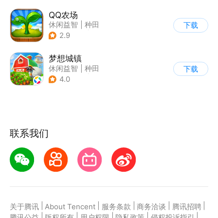
QQ农场
休闲益智
|
种田
下载
|
田园生活
|
卡通
2.9
梦想城镇
休闲益智
|
种田
下载
|
田园生活
|
中国风
4.0
联系我们
|
|
|
|
|
关于腾讯
About Tencent
服务条款
商务洽谈
腾讯招聘
|
|
|
|
|
腾讯公益
版权所有
用户权限
隐私政策
侵权投诉指引