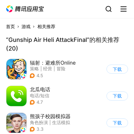
首页
游戏
相关推荐
“Gunship Air Heli AttackFinal”的相关推荐
(20)
辐射：避难所Online
策略
|
经营
|
冒险
下载
|
辐射
4.5
北瓜电话
电话/短信
下载
4.7
熊孩子校园模拟器
角色扮演
|
生活模拟
下载
|
写实
3.3