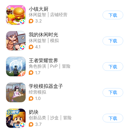
小镇大厨
休闲益智
|
店铺经营
下载
|
美食
|
卡通
3.2
我的休闲时光
休闲益智
|
模拟
下载
4.1
王者荣耀世界
角色扮演
|
PvP
|
冒险
下载
|
开放世界
1.7
学校模拟器盒子
经营模拟
下载
1.0
奶块
创新品类
|
沙盒
|
冒险
下载
|
开放世界
3.7