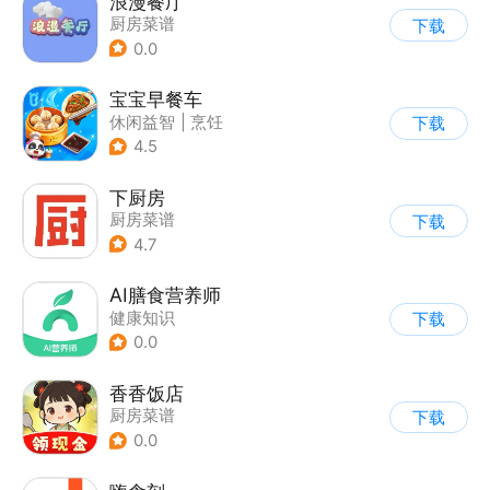
浪漫餐厅
厨房菜谱
下载
0.0
宝宝早餐车
休闲益智
|
烹饪
下载
|
宝宝巴士
|
儿童游戏
4.5
下厨房
厨房菜谱
下载
4.7
AI膳食营养师
健康知识
下载
0.0
香香饭店
厨房菜谱
下载
0.0