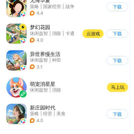
无悔华夏
策略
|
国家经营
|
战争
下载
|
中国风
4.4
梦幻花园
休闲益智
|
消除
|
卡通
云游戏
下载
|
创梦天地
4.0
异世界慢生活
休闲益智
|
种田
下载
|
异世界
|
卡通
3.1
萌宠消星星
马上玩
休闲益智
|
消除
新庄园时代
策略
|
经营
|
美食
下载
|
剧情
4.0