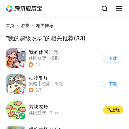
首页
游戏
相关推荐
“我的超级农场”的相关推荐(33)
我的休闲时光
休闲益智
|
模拟
下载
4.1
动物餐厅
策略
|
经营
|
烹饪
下载
|
宠物
3.7
方块农场
马上玩
休闲益智
|
经营