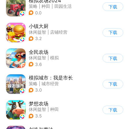
模拟农场2024
策略
|
种田
|
田园生活
下载
|
写实
0.0
小镇大厨
休闲益智
|
店铺经营
下载
|
美食
|
卡通
3.2
全民农场
休闲益智
|
模拟
下载
|
田园生活
|
卡通
3.6
模拟城市：我是市长
策略
|
城市经营
下载
|
模拟城市
|
开放世界
3.0
梦想农场
休闲益智
|
种田
下载
|
田园生活
|
卡通
3.5