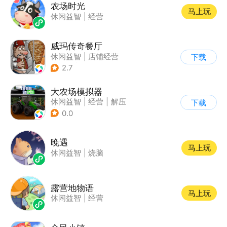
农场时光
马上玩
休闲益智
|
经营
威玛传奇餐厅
休闲益智
|
店铺经营
下载
|
美食
|
卡通
2.7
大农场模拟器
休闲益智
|
经营
|
解压
下载
|
清新
0.0
晚遇
马上玩
休闲益智
|
烧脑
露营地物语
马上玩
休闲益智
|
经营