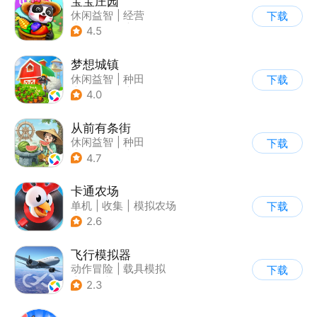
宝宝庄园
休闲益智
|
经营
下载
|
田园生活
|
宝宝巴士
4.5
梦想城镇
休闲益智
|
种田
下载
|
田园生活
|
中国风
4.0
从前有条街
休闲益智
|
种田
下载
|
田园生活
|
古风
4.7
卡通农场
单机
|
收集
|
模拟农场
下载
|
卡通
2.6
飞行模拟器
动作冒险
|
载具模拟
下载
|
飞机
|
写实
2.3