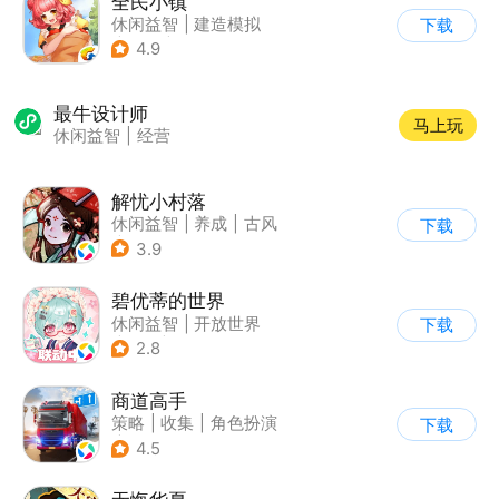
全民小镇
休闲益智
|
建造模拟
下载
|
卡通
|
腾讯
4.9
最牛设计师
马上玩
休闲益智
|
经营
解忧小村落
休闲益智
|
养成
|
古风
下载
|
种田
3.9
碧优蒂的世界
休闲益智
|
开放世界
下载
|
Q版
|
捏脸
2.8
商道高手
策略
|
收集
|
角色扮演
下载
|
模拟
4.5