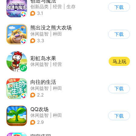
创造与魔法
创新品类
|
经营
|
生存
下载
|
开放世界
3.1
熊出没之熊大农场
休闲益智
|
种田
下载
|
田园生活
|
熊出没
3.3
彩虹岛水果
马上玩
休闲益智
|
经营
向往的生活
休闲益智
|
种田
下载
|
影视改编
|
治愈
2.2
QQ农场
休闲益智
|
种田
下载
|
田园生活
|
卡通
2.9