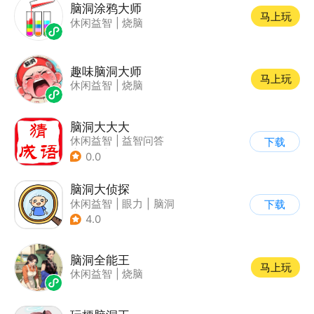
脑洞涂鸦大师
马上玩
休闲益智
|
烧脑
趣味脑洞大师
马上玩
休闲益智
|
烧脑
脑洞大大大
休闲益智
|
益智问答
下载
|
成语
|
学习教育
0.0
脑洞大侦探
休闲益智
|
眼力
|
脑洞
下载
|
卡通
4.0
脑洞全能王
马上玩
休闲益智
|
烧脑