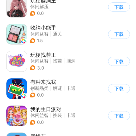
玩梗脑洞王
休闲解压
下载
0.0
收纳小能手
休闲益智
|
通关
下载
|
居家生活
|
卡通
1.5
玩梗找茬王
休闲益智
|
找茬
|
脑洞
下载
|
烧脑
3.0
有种来找我
创新品类
|
解谜
|
卡通
下载
|
休闲益智
0.0
我的生日派对
休闲益智
|
换装
|
卡通
下载
0.0