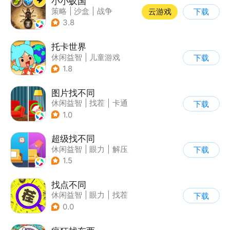
小小蚁国
策略
|
沙盒
|
战争
云游戏
下载
|
写实
3.8
托卡世界
休闲益智
|
儿童游戏
下载
1.8
图片找不同
休闲益智
|
找茬
|
卡通
下载
|
指动网络
1.0
超级找不同
休闲益智
|
眼力
|
解压
下载
|
找茬
1.5
找点不同
休闲益智
|
眼力
|
找茬
下载
0.0