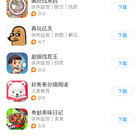
疯狂找东西
休闲益智
|
眼力
|
找茬
下载
3.0
再玩亿关
休闲益智
|
拼图
|
解压
下载
|
解谜
4.7
超级找茬王
休闲益智
|
找茬
下载
0.0
好爸爸分级阅读
儿童教育
下载
0.0
奇妙美味日记
休闲益智
|
美食
下载
|
宝宝巴士
|
学习教育
5.0