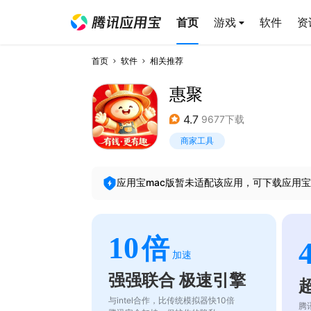
首页
游戏
软件
资
首页
软件
相关推荐
惠聚
4.7
9677下载
商家工具
应用宝mac版暂未适配该应用，可下载应用宝
10
倍
加速
强强联合 极速引擎
与intel合作，比传统模拟器快10倍
腾