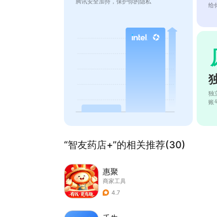
腾讯安全加持，保护你的隐私
给
独
账
“智友药店+”的相关推荐(30)
惠聚
商家工具
4.7