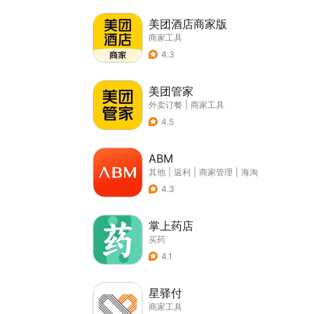
美团酒店商家版
商家工具
4.3
美团管家
外卖订餐
|
商家工具
4.5
ABM
其他
|
返利
|
商家管理
|
海淘
4.3
掌上药店
买药
4.1
星驿付
商家工具