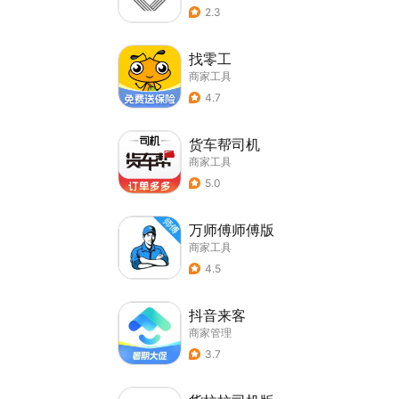
2.3
找零工
商家工具
4.7
货车帮司机
商家工具
5.0
万师傅师傅版
商家工具
4.5
抖音来客
商家管理
3.7