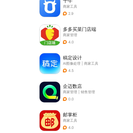
千牛
商家工具
2.9
多多买菜门店端
商家管理
4.0
稿定设计
AI图像处理
|
商家工具
4.5
企迈数店
商家管理
|
销售管理
0.0
邮掌柜
商家工具
4.0