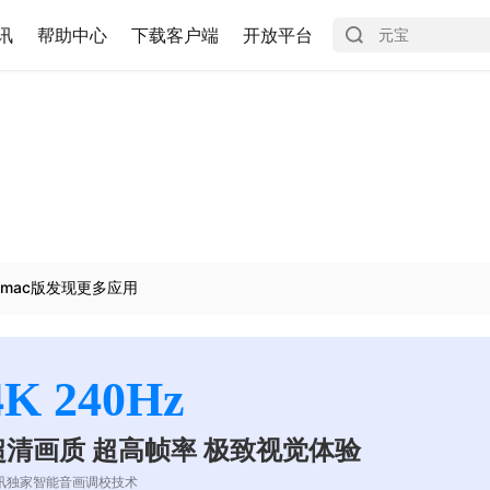
讯
帮助中心
下载客户端
开放平台
mac版发现更多应用
4K 240Hz
超清画质 超高帧率 极致视觉体验
讯独家智能音画调校技术