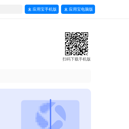
应用宝
手机版
应用宝
电脑版
扫码下载手机版