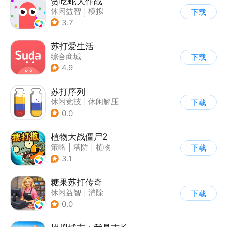
贪吃蛇大作战
休闲益智
|
模拟
下载
|
贪吃蛇
|
卡通
3.7
苏打爱生活
综合商城
下载
4.9
苏打序列
休闲竞技
|
休闲解压
下载
0.0
植物大战僵尸2
策略
|
塔防
|
植物
下载
|
植物大战僵尸
3.1
糖果苏打传奇
休闲益智
|
消除
下载
0.0