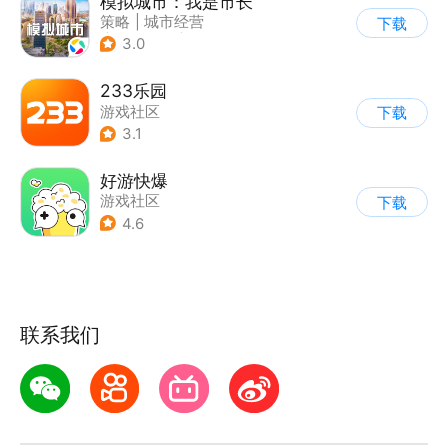
模拟城市：我是市长
策略
|
城市经营
下载
|
模拟城市
|
开放世界
3.0
233乐园
游戏社区
下载
3.1
好游快爆
游戏社区
下载
4.6
联系我们