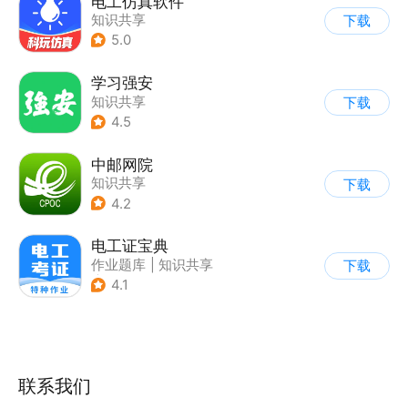
电工仿真软件
知识共享
下载
5.0
学习强安
知识共享
下载
4.5
中邮网院
知识共享
下载
4.2
电工证宝典
作业题库
|
知识共享
下载
|
其他
4.1
联系我们