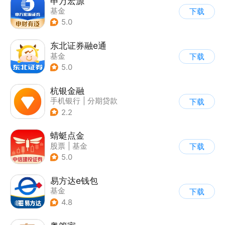
申万宏源
基金
下载
5.0
东北证券融e通
基金
下载
5.0
杭银金融
手机银行
|
分期贷款
下载
|
基金
2.2
蜻蜓点金
股票
|
基金
下载
5.0
易方达e钱包
基金
下载
4.8