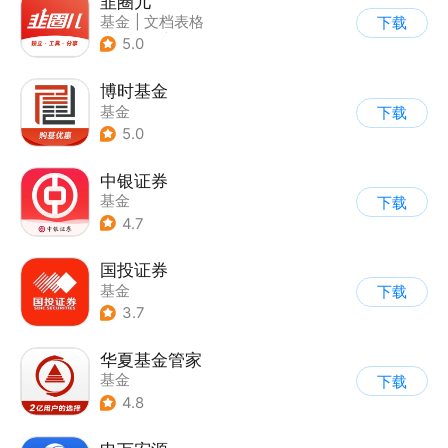
韭圈儿
基金
|
文档表格
下载
|
计算器
|
其他
5.0
博时基金
基金
下载
5.0
中银证券
基金
下载
4.7
国投证券
基金
下载
3.7
华夏基金管家
基金
下载
4.8