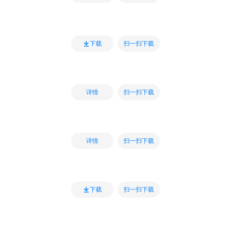
扫一扫下载
下载
扫一扫下载
详情
扫一扫下载
详情
扫一扫下载
下载