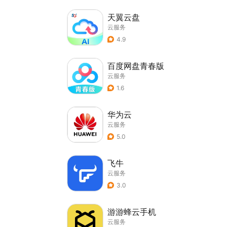
天翼云盘
云服务
4.9
百度网盘青春版
云服务
1.6
华为云
云服务
5.0
飞牛
云服务
3.0
游游蜂云手机
云服务