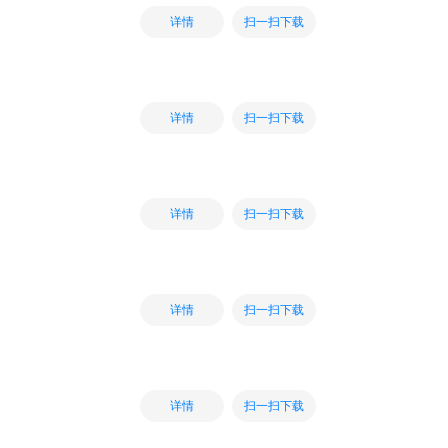
扫一扫下载
详情
扫一扫下载
详情
扫一扫下载
详情
扫一扫下载
详情
扫一扫下载
详情