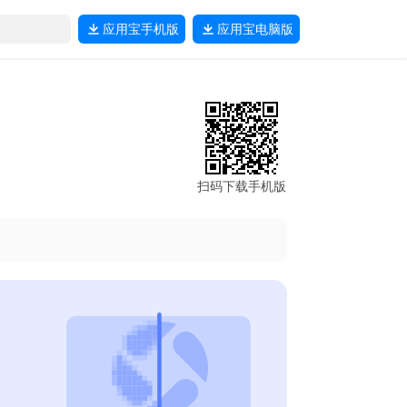
应用宝
手机版
应用宝
电脑版
扫码下载手机版