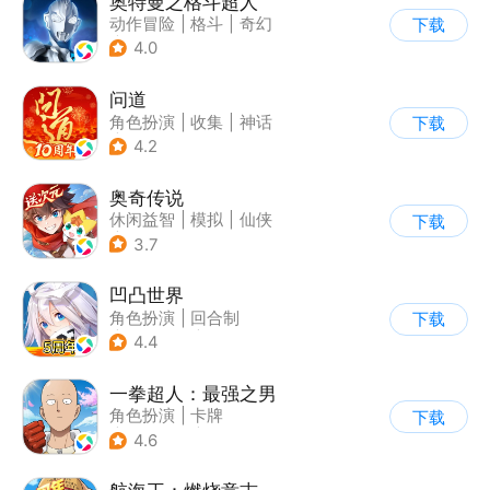
奥特曼之格斗超人
动作冒险
|
格斗
|
奇幻
下载
|
奥特曼
4.0
问道
角色扮演
|
收集
|
神话
下载
|
宠物
4.2
奥奇传说
休闲益智
|
模拟
|
仙侠
下载
|
童年
3.7
凹凸世界
角色扮演
|
回合制
下载
|
动漫改编
|
凹凸世界
4.4
一拳超人：最强之男
角色扮演
|
卡牌
下载
|
动漫改编
|
一拳超人
4.6