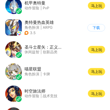
机甲奥特曼
马上玩
动作冒险
|
PvP
奥特曼热血英雄
角色扮演
|
ARPG
下载
|
动漫改编
|
奥特曼
3.5
圣斗士星矢：正义传说
马上玩
休闲益智
|
创新品类
喵星联盟
马上玩
角色扮演
|
卡牌
时空旅法师
马上玩
动作冒险
|
战术竞技