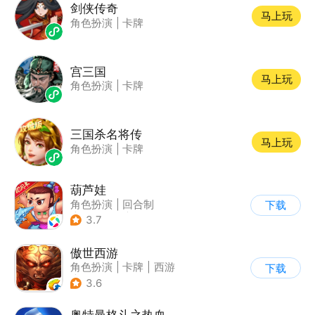
剑侠传奇
马上玩
角色扮演
|
卡牌
宫三国
马上玩
角色扮演
|
卡牌
三国杀名将传
马上玩
角色扮演
|
卡牌
葫芦娃
角色扮演
|
回合制
下载
|
动漫改编
|
葫芦娃
3.7
傲世西游
角色扮演
|
卡牌
|
西游
下载
|
卡通
3.6
奥特曼格斗之热血英雄