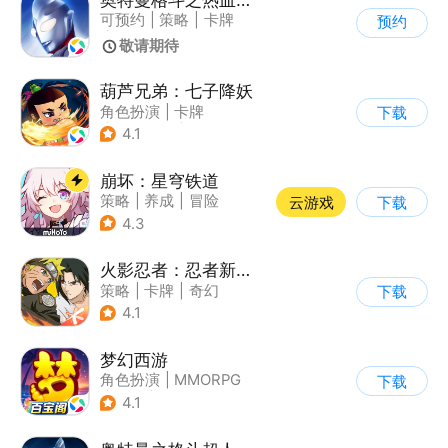
可预约
|
策略
|
卡牌
预约
|
奇幻
敬请期待
葫芦兄弟：七子降妖
角色扮演
|
卡牌
下载
|
动漫改编
|
葫芦娃
4.1
崩坏：星穹铁道
策略
|
养成
|
冒险
云游戏
下载
|
崩坏
4.3
火影忍者：忍者新世代
策略
|
卡牌
|
奇幻
下载
|
火影
4.1
梦幻西游
角色扮演
|
MMORPG
下载
|
西游
|
自由交易
4.1