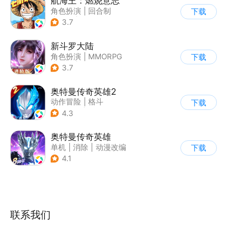
航海王：燃烧意志
角色扮演
|
回合制
下载
|
奇幻
|
海贼王
3.7
新斗罗大陆
角色扮演
|
MMORPG
下载
|
奇幻
|
斗罗大陆
3.7
奥特曼传奇英雄2
动作冒险
|
格斗
下载
|
奥特曼
|
卡通
4.3
奥特曼传奇英雄
单机
|
消除
|
动漫改编
下载
|
奥特曼
4.1
联系我们