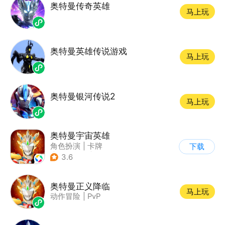
奥特曼传奇英雄
马上玩
奥特曼英雄传说游戏
马上玩
奥特曼银河传说2
马上玩
奥特曼宇宙英雄
角色扮演
|
卡牌
下载
|
影视改编
|
奥特曼
3.6
奥特曼正义降临
马上玩
动作冒险
|
PvP