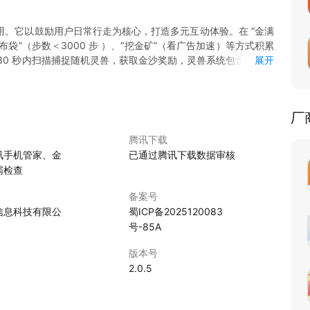
。它以鼓励用户日常行走为核心，打造多元互动体验。在 “金满
布袋”（步数＜3000 步 ）、“挖金矿”（看广告加速）等方式积累
会，30 秒内扫描捕捉随机灵兽，获取金沙奖励，灵兽系统包含白虎、
展开
有每日签到领红包，还有 “朝阳行者”（7:00 - 9:00 步数＞
000 步 ，奖励自选灵兽 ）等任务，激励用户坚持健步，累计步数冲击
康与游戏化、奖励机制结合，让用户在走路健身同时，收获趣味互动与
厂
掘金” 的活力生活。
腾讯下载
讯手机管家、金
已通过腾讯下载数据审核
霸检查
备案号
信息科技有限公
蜀ICP备2025120083
号-85A
版本号
2.0.5