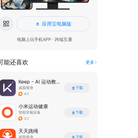
应用宝电脑版
电脑上玩手机APP · 跨端互通
可能还喜欢
更多
Keep - AI 运动教练
减脂瘦身
下载
4.1
小米运动健康
智能穿戴设备
下载
3.1
天天跳绳
减脂瘦身
下载