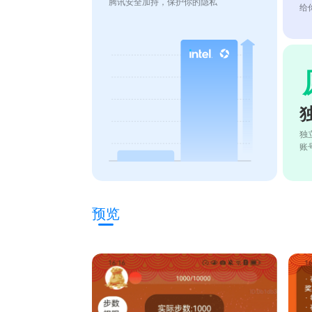
腾讯安全加持，保护你的隐私
给
独
账
预览