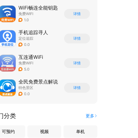
WiFi畅连全能钥匙
免费WIFI
详情
1.0
手机追踪寻人
定位追踪
详情
0.0
互连通WiFi
免费WIFI
详情
5.0
全民免费景点解说
特色景区
详情
0.0
门分类
更多
可预约
视频
单机