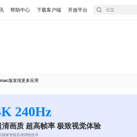
讯
帮助中心
下载客户端
开放平台
mac版发现更多应用
4K 240Hz
超清画质 超高帧率 极致视觉体验
讯独家智能音画调校技术