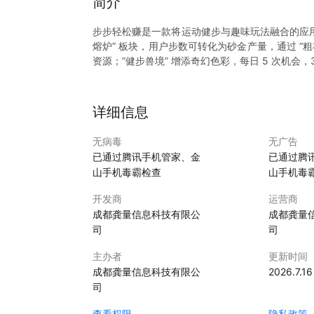
简介
步步轻松赚是一款将运动健步与趣味玩法融合的应用
熔炉” 板块，用户步数可转化为砂金产量，通过 “粗
资源；“健步兽境” 增添奇幻色彩，每日 5 次机
青龙等丰富神兽形象 ；“满袋金库” 聚焦提现与任务，
3000 步 ）、“七日战神”（连续 7 天步数＞8
“百万征程”（步数＞100 万 ）。它把运动健
详细信息
提现可能，助力养成良好运动习惯，开启边健步边 “
无病毒
无广告
已通过腾讯手机管家、金
已通过腾
山手机毒霸检查
山手机毒
开发商
运营商
成都龚量信息科技有限公
成都龚量
司
司
主办者
更新时间
成都龚量信息科技有限公
2026.7.16
司
查看权限
隐私政策