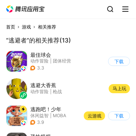
首页
游戏
相关推荐
“逃避者”的相关推荐(13)
最佳球会
动作冒险
|
团体经营
下载
|
足球
|
匹配对战
3.3
逃避大香蕉
马上玩
动作冒险
|
枪战
逃跑吧！少年
休闲益智
|
MOBA
云游戏
下载
|
非对称竞技
|
卡通
3.9