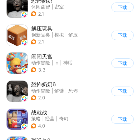
恐怖奶奶
休闲益智
|
密室
下载
|
恐怖奶奶
|
单机
2.1
解压玩具
创新品类
|
模拟
|
解压
下载
|
卡通
2.1
闹闹天宫
动作冒险
|
io
|
神话
下载
|
中国风
3.3
恐怖奶奶6
动作冒险
|
解谜
|
恐怖
下载
|
恐怖奶奶
2.0
战就战
策略
|
经营
|
奇幻
下载
|
欧美风
4.0