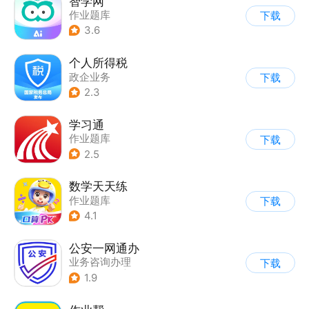
智学网
作业题库
下载
3.6
个人所得税
政企业务
下载
2.3
学习通
作业题库
下载
2.5
数学天天练
作业题库
下载
4.1
公安一网通办
业务咨询办理
下载
|
政企业务
|
综合服务
1.9