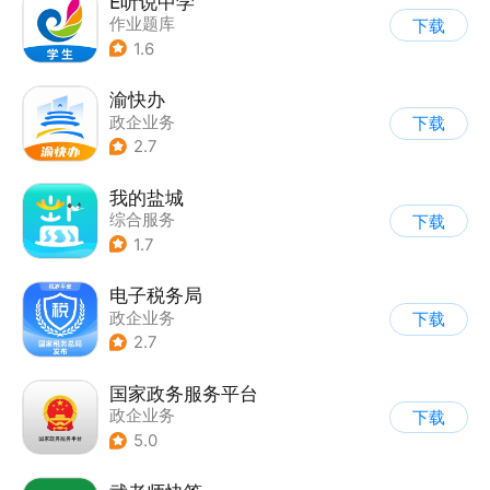
E听说中学
作业题库
下载
1.6
渝快办
政企业务
下载
2.7
我的盐城
综合服务
下载
|
业务咨询办理
1.7
电子税务局
政企业务
下载
2.7
国家政务服务平台
政企业务
下载
5.0