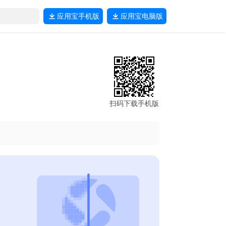
应用宝
手机版
应用宝
电脑版
扫码下载手机版