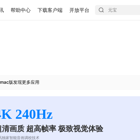
讯
帮助中心
下载客户端
开放平台
mac版发现更多应用
4K 240Hz
超清画质 超高帧率 极致视觉体验
讯独家智能音画调校技术