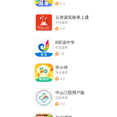
4.3
云资源实验掌上通
作业题库
3.5
E听说中学
作业题库
1.6
学小伴
学生课堂
4.2
中山三院用户版
问诊咨询
0.0