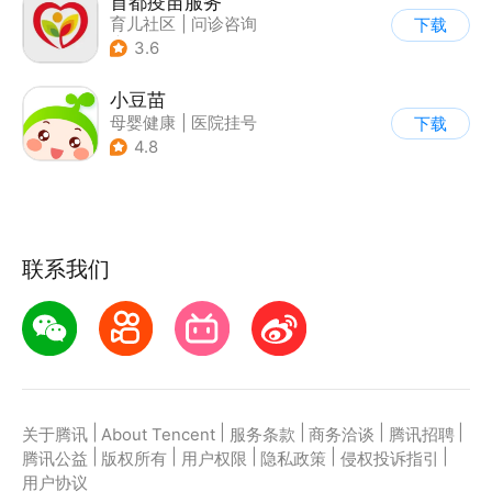
首都疫苗服务
育儿社区
|
问诊咨询
下载
|
母婴健康
3.6
小豆苗
母婴健康
|
医院挂号
下载
4.8
联系我们
|
|
|
|
|
关于腾讯
About Tencent
服务条款
商务洽谈
腾讯招聘
|
|
|
|
|
腾讯公益
版权所有
用户权限
隐私政策
侵权投诉指引
用户协议