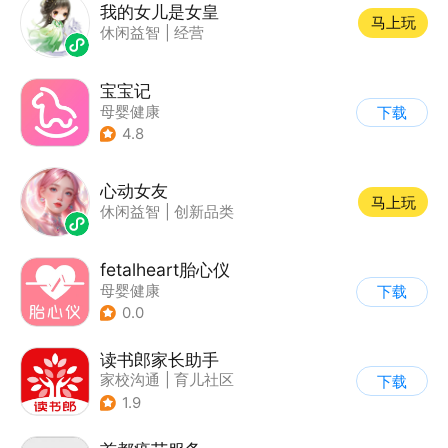
我的女儿是女皇
马上玩
休闲益智
|
经营
宝宝记
母婴健康
下载
4.8
心动女友
马上玩
休闲益智
|
创新品类
fetalheart胎心仪
母婴健康
下载
0.0
读书郎家长助手
家校沟通
|
育儿社区
下载
1.9