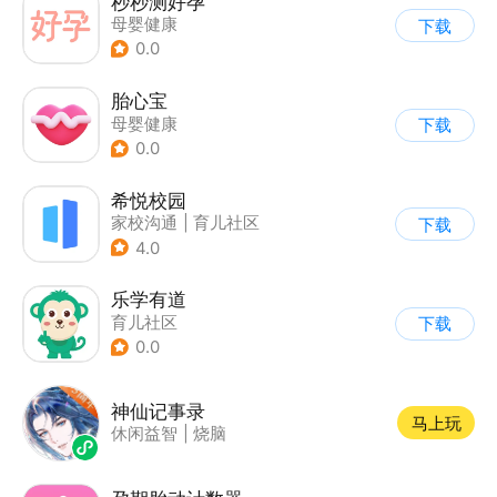
秒秒测好孕
母婴健康
下载
0.0
胎心宝
母婴健康
下载
0.0
希悦校园
家校沟通
|
育儿社区
下载
4.0
乐学有道
育儿社区
下载
0.0
神仙记事录
马上玩
休闲益智
|
烧脑