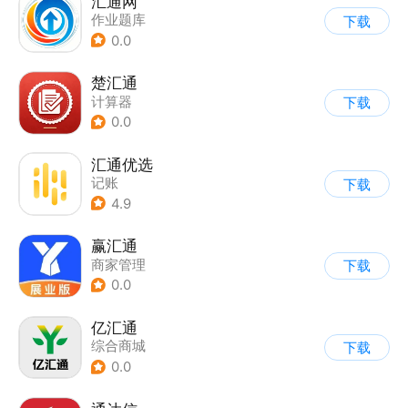
汇通网
作业题库
下载
0.0
楚汇通
计算器
下载
0.0
汇通优选
记账
下载
4.9
赢汇通
商家管理
下载
0.0
亿汇通
综合商城
下载
0.0