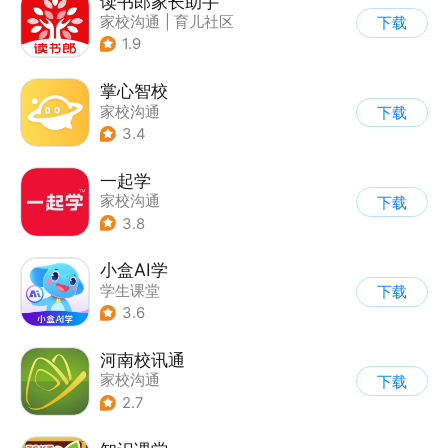
读书郎家长助手
家校沟通
|
育儿社区
下载
1.9
掌心智校
家校沟通
下载
3.4
一起学
家校沟通
下载
3.8
小盒AI学
学生课堂
下载
3.6
河南校讯通
家校沟通
下载
2.7