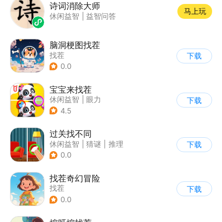
诗词消除大师
马上玩
休闲益智
|
益智问答
脑洞梗图找茬
找茬
下载
0.0
宝宝来找茬
休闲益智
|
眼力
下载
|
宝宝巴士
|
儿童游戏
4.5
过关找不同
休闲益智
|
猜谜
|
推理
下载
|
卡通
0.0
找茬奇幻冒险
找茬
下载
0.0