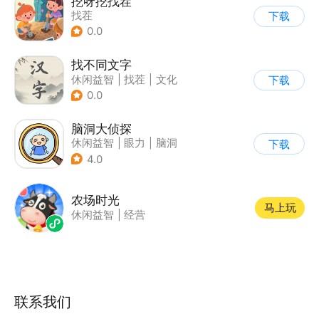
挖呀挖找茬
找茬
下载
0.0
找不同文字
休闲益智
|
找茬
|
文化
下载
|
文字游戏
0.0
脑洞大侦探
休闲益智
|
眼力
|
脑洞
下载
|
卡通
4.0
农场时光
马上玩
休闲益智
|
经营
联系我们