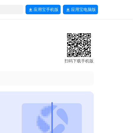
应用宝
手机版
应用宝
电脑版
扫码下载手机版