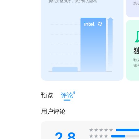
腾讯安全加持，保护你的隐私
给
独
账
9
预览
评论
用户评论
2.8