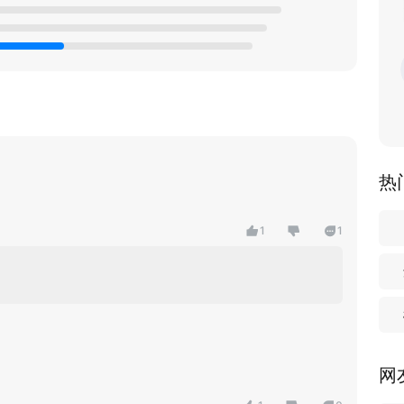
热
1
1
网