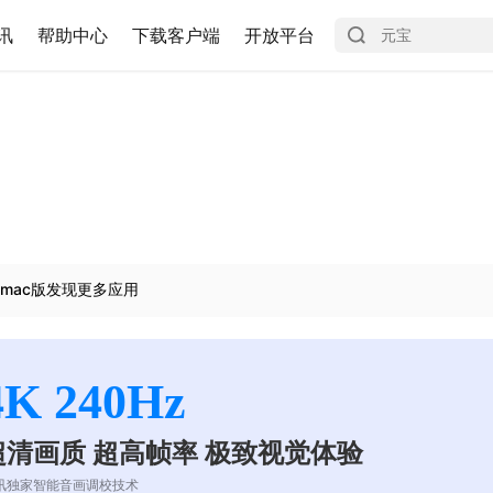
讯
帮助中心
下载客户端
开放平台
mac版发现更多应用
4K 240Hz
超清画质 超高帧率 极致视觉体验
讯独家智能音画调校技术