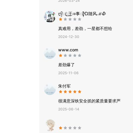
2026-03-24
ღ᭄ꦿ꯭王ঞ事ꦿ᭄💞随风ℳ🥀
真难用，差劲，一星都不想给
2024-12-30
www.com
差劲爆了
2025-11-06
朱付军
很满意深铁安全抓的紧质量要求严
2025-06-14