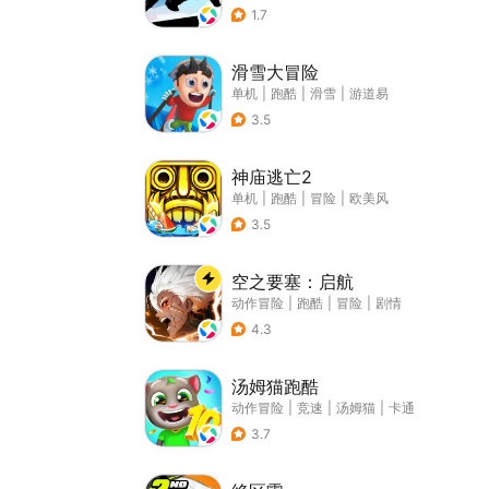
1.7
滑雪大冒险
单机
|
跑酷
|
滑雪
|
游道易
3.5
神庙逃亡2
单机
|
跑酷
|
冒险
|
欧美风
3.5
空之要塞：启航
动作冒险
|
跑酷
|
冒险
|
剧情
4.3
汤姆猫跑酷
动作冒险
|
竞速
|
汤姆猫
|
卡通
3.7