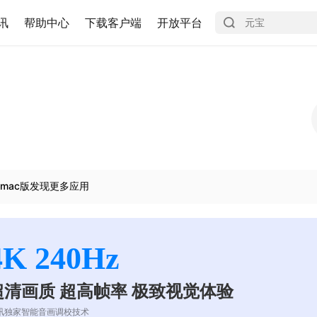
讯
帮助中心
下载客户端
开放平台
mac版发现更多应用
4K 240Hz
超清画质 超高帧率 极致视觉体验
讯独家智能音画调校技术