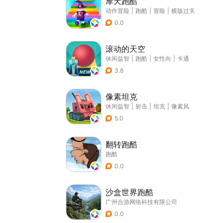
摩天跑酷
动作冒险
|
跑酷
|
冒险
|
横版过关
0.0
滚动的天空
休闲益智
|
跑酷
|
女性向
|
卡通
3.8
像素坦克
休闲益智
|
射击
|
坦克
|
像素风
5.0
翻转跑酷
跑酷
0.0
沙盒世界跑酷
广州合游网络科技有限公司
0.0