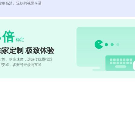
你更高清、流畅的视觉享受
5
倍
稳定
独家定制 极致体验
定性、响应速度，远超传统模拟器
OS/安卓，多账号登录与互通