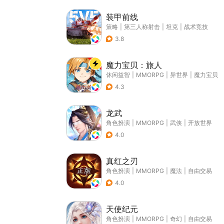
装甲前线
策略
|
第三人称射击
|
坦克
|
战术竞技
3.8
魔力宝贝：旅人
休闲益智
|
MMORPG
|
异世界
|
魔力宝贝
4.3
龙武
角色扮演
|
MMORPG
|
武侠
|
开放世界
4.0
真红之刃
角色扮演
|
MMORPG
|
魔法
|
自由交易
4.0
天使纪元
角色扮演
|
MMORPG
|
奇幻
|
自由交易