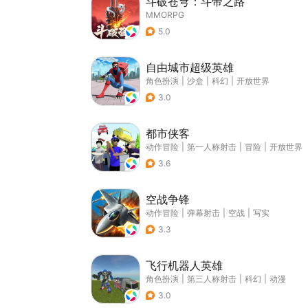
斗破苍穹：斗帝之路
MMORPG
5.0
自由城市超级英雄
角色扮演
|
沙盒
|
科幻
|
开放世界
3.0
都市侠客
动作冒险
|
第一人称射击
|
冒险
|
开放世界
3.6
空战争锋
动作冒险
|
弹幕射击
|
空战
|
写实
3.3
飞行机器人英雄
角色扮演
|
第三人称射击
|
科幻
|
动漫
3.0