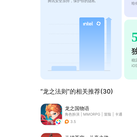
腾讯安全加持，保护你的隐私
给
稳
i
“龙之法则”的相关推荐(30)
龙之国物语
角色扮演
|
MMORPG
|
冒险
|
卡通
3.5