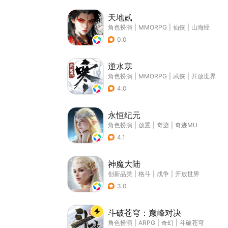
天地贰
角色扮演
|
MMORPG
|
仙侠
|
山海经
0.0
逆水寒
角色扮演
|
MMORPG
|
武侠
|
开放世界
4.0
永恒纪元
角色扮演
|
放置
|
奇迹
|
奇迹MU
4.1
神魔大陆
创新品类
|
格斗
|
战争
|
开放世界
3.0
斗破苍穹：巅峰对决
角色扮演
|
ARPG
|
奇幻
|
斗破苍穹