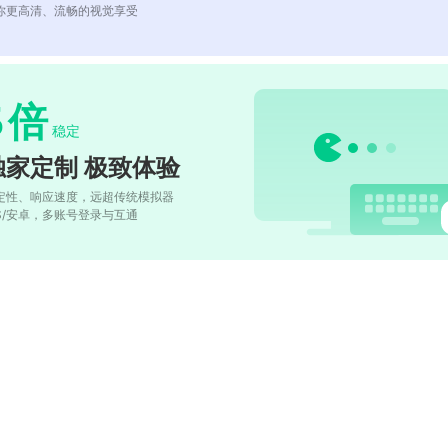
你更高清、流畅的视觉享受
5
倍
稳定
独家定制 极致体验
定性、响应速度，远超传统模拟器
OS/安卓，多账号登录与互通