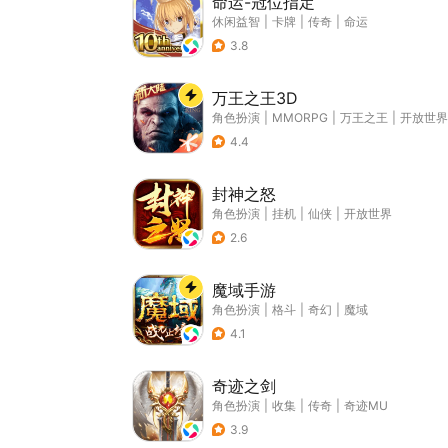
命运-冠位指定
休闲益智
|
卡牌
|
传奇
|
命运
3.8
万王之王3D
角色扮演
|
MMORPG
|
万王之王
|
开放世界
4.4
封神之怒
角色扮演
|
挂机
|
仙侠
|
开放世界
2.6
魔域手游
角色扮演
|
格斗
|
奇幻
|
魔域
4.1
奇迹之剑
角色扮演
|
收集
|
传奇
|
奇迹MU
3.9