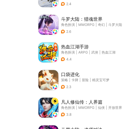
2.4
斗罗大陆：猎魂世界
角色扮演
|
MMORPG
|
奇幻
|
斗罗大陆
2.6
热血江湖手游
角色扮演
|
ARPG
|
武侠
|
热血江湖
4.4
口袋进化
策略
|
卡牌
|
冒险
|
精灵宝可梦
2.3
凡人修仙传：人界篇
角色扮演
|
MMORPG
|
仙侠
|
开放世界
3.8