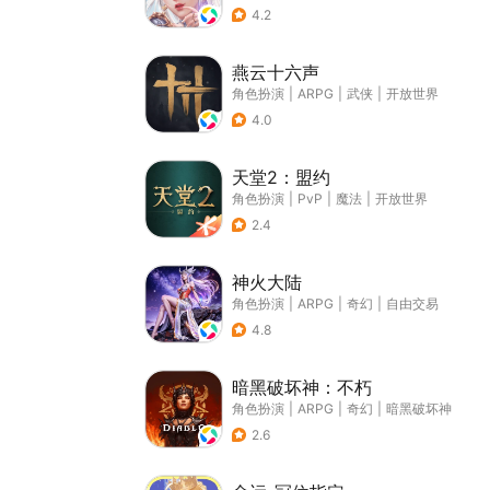
4.2
燕云十六声
角色扮演
|
ARPG
|
武侠
|
开放世界
4.0
天堂2：盟约
角色扮演
|
PvP
|
魔法
|
开放世界
2.4
神火大陆
角色扮演
|
ARPG
|
奇幻
|
自由交易
4.8
暗黑破坏神：不朽
角色扮演
|
ARPG
|
奇幻
|
暗黑破坏神
2.6