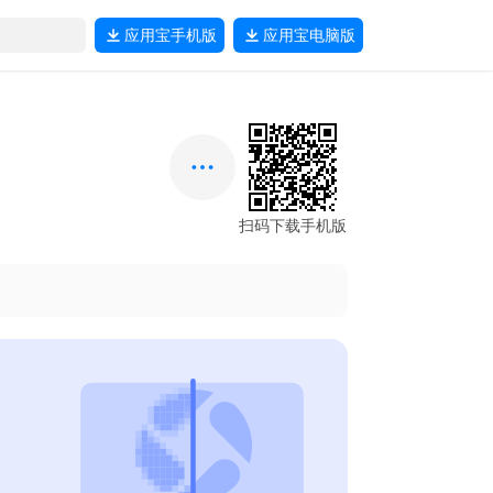
应用宝
手机版
应用宝
电脑版
扫码下载手机版