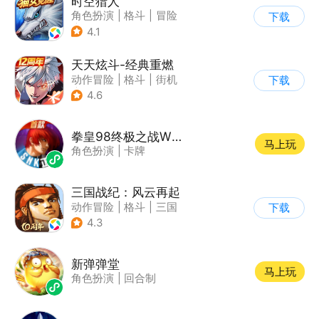
时空猎人
角色扮演
|
格斗
|
冒险
下载
|
时空猎人
4.1
天天炫斗-经典重燃
动作冒险
|
格斗
|
街机
下载
|
动漫
4.6
拳皇98终极之战WEB
马上玩
角色扮演
|
卡牌
三国战纪：风云再起
动作冒险
|
格斗
|
三国
下载
|
横版过关
4.3
新弹弹堂
马上玩
角色扮演
|
回合制