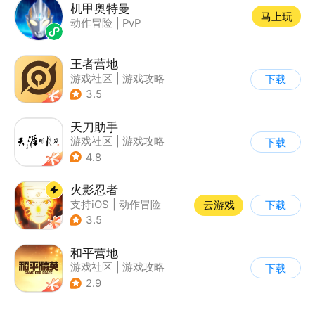
机甲奥特曼
马上玩
动作冒险
|
PvP
王者营地
游戏社区
|
游戏攻略
下载
3.5
天刀助手
游戏社区
|
游戏攻略
下载
4.8
火影忍者
支持iOS
|
动作冒险
云游戏
下载
|
格斗
|
动漫改编
3.5
和平营地
游戏社区
|
游戏攻略
下载
2.9