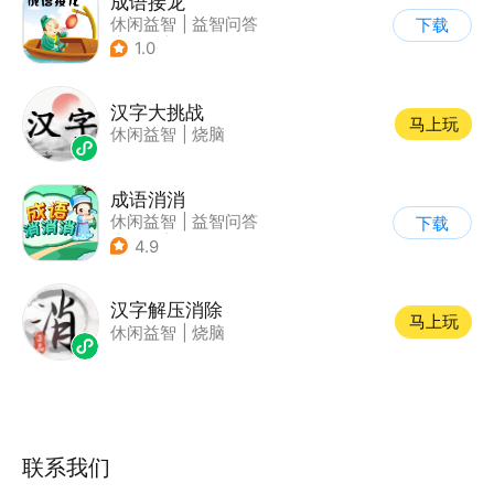
成语接龙
休闲益智
|
益智问答
下载
|
成语
|
学习教育
1.0
汉字大挑战
马上玩
休闲益智
|
烧脑
成语消消
休闲益智
|
益智问答
下载
|
成语
|
学习教育
4.9
汉字解压消除
马上玩
休闲益智
|
烧脑
联系我们