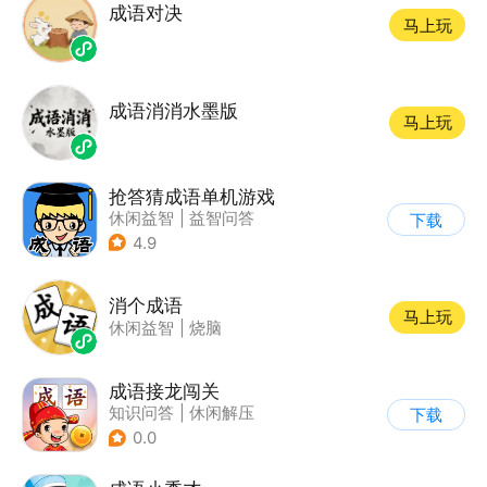
成语对决
马上玩
成语消消水墨版
马上玩
抢答猜成语单机游戏
休闲益智
|
益智问答
下载
|
成语
4.9
消个成语
马上玩
休闲益智
|
烧脑
成语接龙闯关
知识问答
|
休闲解压
下载
0.0