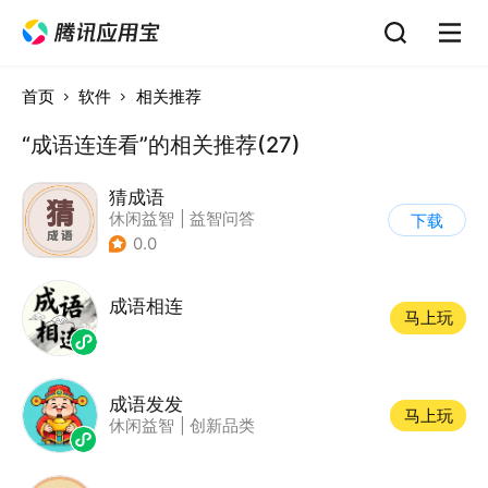
首页
软件
相关推荐
“成语连连看”的相关推荐(27)
猜成语
休闲益智
|
益智问答
下载
|
成语
|
学习教育
0.0
成语相连
马上玩
成语发发
马上玩
休闲益智
|
创新品类