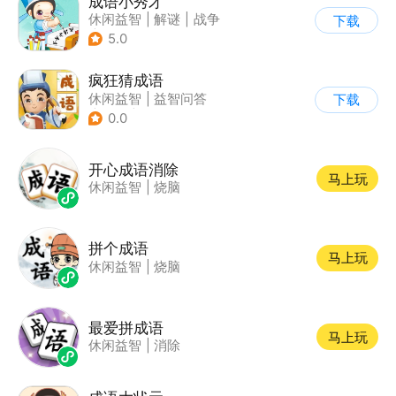
成语小秀才
休闲益智
|
解谜
|
战争
下载
|
文字游戏
5.0
疯狂猜成语
休闲益智
|
益智问答
下载
|
成语
|
学习教育
0.0
开心成语消除
马上玩
休闲益智
|
烧脑
拼个成语
马上玩
休闲益智
|
烧脑
最爱拼成语
马上玩
休闲益智
|
消除