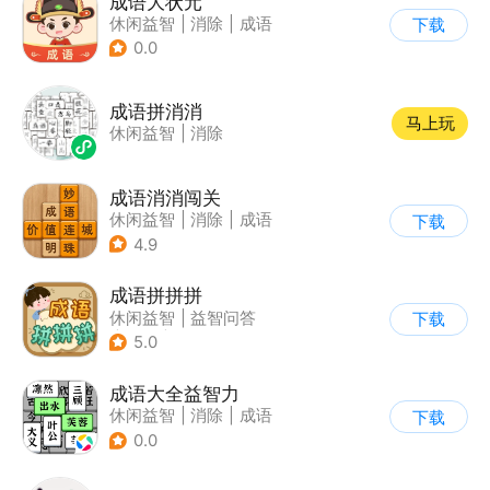
成语大状元
休闲益智
|
消除
|
成语
下载
0.0
成语拼消消
马上玩
休闲益智
|
消除
成语消消闯关
休闲益智
|
消除
|
成语
下载
4.9
成语拼拼拼
休闲益智
|
益智问答
下载
|
成语
|
学习教育
5.0
成语大全益智力
休闲益智
|
消除
|
成语
下载
0.0