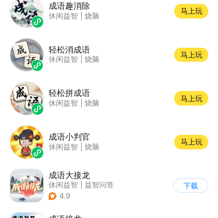
成语趣消除
马上玩
休闲益智
|
烧脑
轻松消成语
马上玩
休闲益智
|
烧脑
轻松拼成语
马上玩
休闲益智
|
烧脑
成语小判官
马上玩
休闲益智
|
烧脑
成语大接龙
休闲益智
|
益智问答
下载
|
成语
4.9