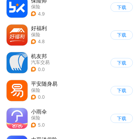
保险师
保险
下载
4.9
好福利
保险
下载
4.8
机友邦
汽车交易
下载
0.0
平安随身易
保险
下载
0.0
小雨伞
保险
下载
5.0