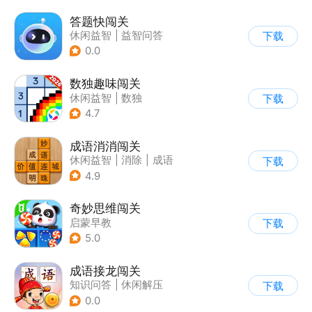
答题快闯关
休闲益智
|
益智问答
下载
|
文化
|
学习教育
0.0
数独趣味闯关
休闲益智
|
数独
下载
|
云步互娱
4.7
成语消消闯关
休闲益智
|
消除
|
成语
下载
4.9
奇妙思维闯关
启蒙早教
下载
5.0
成语接龙闯关
知识问答
|
休闲解压
下载
0.0