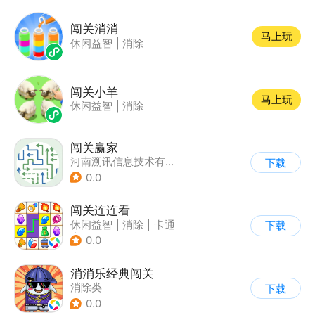
闯关消消
马上玩
休闲益智
|
消除
闯关小羊
马上玩
休闲益智
|
消除
闯关赢家
河南溯讯信息技术有限公司
下载
0.0
闯关连连看
休闲益智
|
消除
|
卡通
下载
|
连线
0.0
消消乐经典闯关
消除类
下载
0.0