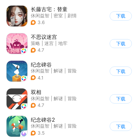
长藤古宅：替童
休闲益智
|
密室
|
剧情
下载
|
解谜
3.6
不思议迷宫
策略
|
迷宫
|
地牢
下载
|
史莱姆
4.7
纪念碑谷
休闲益智
|
解谜
|
冒险
下载
|
治愈
4.1
双相
休闲益智
|
解谜
|
冒险
下载
|
公益
4.7
纪念碑谷2
休闲益智
|
解谜
|
冒险
下载
|
清新
3.5