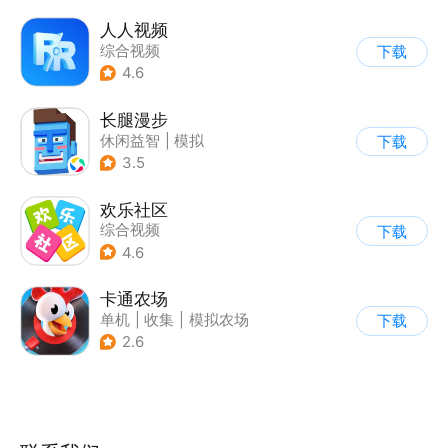
人人视频
综合视频
下载
4.6
长腿漫步
休闲益智
|
模拟
下载
|
像素风
|
游道易
3.5
欢乐社区
综合视频
下载
4.6
卡通农场
单机
|
收集
|
模拟农场
下载
|
卡通
2.6