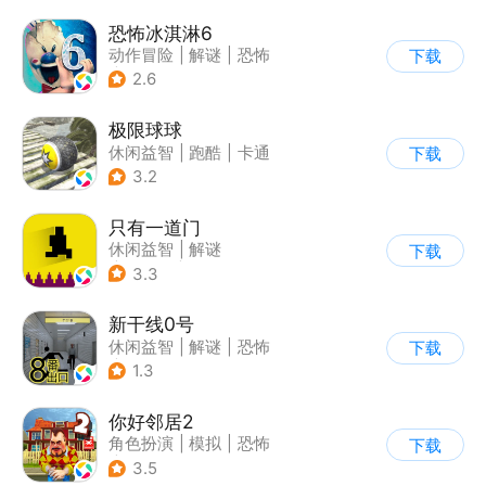
恐怖冰淇淋6
动作冒险
|
解谜
|
恐怖
下载
|
暗黑
2.6
极限球球
休闲益智
|
跑酷
|
卡通
下载
3.2
只有一道门
休闲益智
|
解谜
下载
|
像素风
|
通关
3.3
新干线0号
休闲益智
|
解谜
|
恐怖
下载
|
写实
1.3
你好邻居2
角色扮演
|
模拟
|
恐怖
下载
|
卡通
3.5