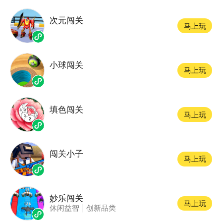
次元闯关
马上玩
小球闯关
马上玩
填色闯关
马上玩
闯关小子
马上玩
妙乐闯关
马上玩
休闲益智
|
创新品类