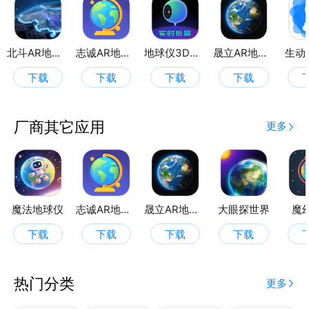
解，让地球仪更加智能。
北斗AR地球仪
志诚AR地球仪
地球仪3D全景图
晟立AR地球仪
生动
下载
下载
下载
下载
厂商其它应用
更多
魔法地球仪
志诚AR地球仪
晟立AR地球仪
大眼探世界
魔
下载
下载
下载
下载
热门分类
更多