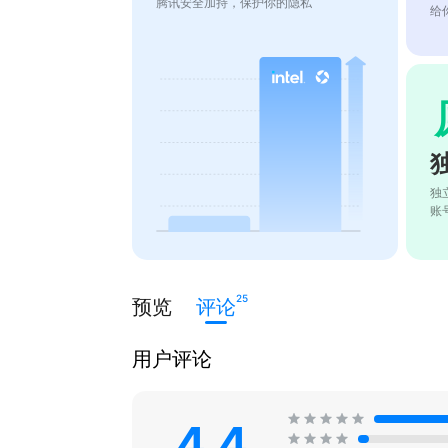
腾讯安全加持，保护你的隐私
给
独
账
25
预览
评论
用户评论
4.4