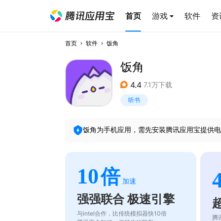
首页
游戏
软件
资
首页
软件
饭角
饭角
4.4
7.1万下载
听书
饭角
为手机应用，需先安装腾讯应用宝提供电
10
倍
加速
强强联合 极速引擎
与intel合作，比传统模拟器快10倍
腾