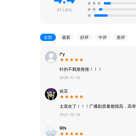
37人评分
全部
最新
好评
中评
差评
i*y
针的不戳推推推！！！
2020-11-15
祐言
太喜欢了！！！广播剧质量都很高，高举
2021-10-14
lRN