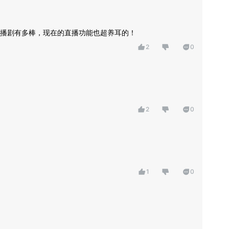
播剧有多棒，现在的直播功能也超养耳的！
2
0
2
0
1
0