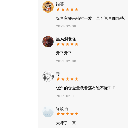
踏暮
饭角主播来强推一波，且不说里面那些广
2021-02-08
黑风洞老怪
爱了爱了
2021-02-08
寺
饭角的含金量我看还有谁不懂T^T
2025-06-11
徐欣怡
太棒了，真