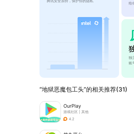
腾讯安全加持，保护你的隐私
给
独
账
“地狱恶魔包工头”的相关推荐(31)
OurPlay
游戏社区
|
其他
4.2