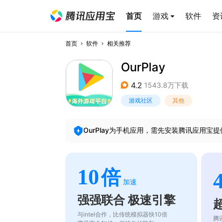
首页
游戏
软件
资
首页
软件
相关推荐
OurPlay
4.2
1543.8万下载
游戏社区
其他
OurPlay
为手机应用，需先安装腾讯应用宝提
10
倍
加速
强强联合 极速引擎
与intel合作，比传统模拟器快10倍
腾