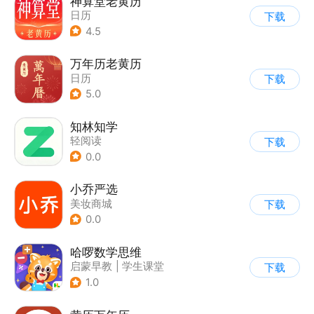
神算堂老黄历
日历
下载
4.5
万年历老黄历
日历
下载
5.0
知林知学
轻阅读
下载
0.0
小乔严选
美妆商城
下载
0.0
哈啰数学思维
启蒙早教
|
学生课堂
下载
1.0