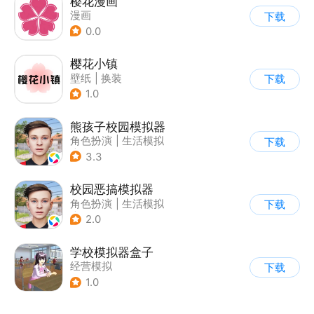
樱花漫画
漫画
下载
0.0
樱花小镇
壁纸
|
换装
下载
1.0
熊孩子校园模拟器
角色扮演
|
生活模拟
下载
|
写实
3.3
校园恶搞模拟器
角色扮演
|
生活模拟
下载
|
写实
2.0
学校模拟器盒子
经营模拟
下载
1.0