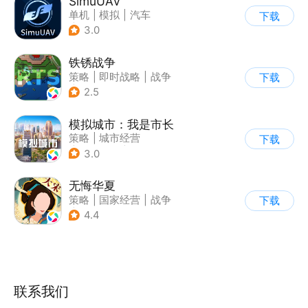
SimuUAV
单机
|
模拟
|
汽车
下载
|
烧脑
3.0
铁锈战争
策略
|
即时战略
|
战争
下载
|
像素风
2.5
模拟城市：我是市长
策略
|
城市经营
下载
|
模拟城市
|
开放世界
3.0
无悔华夏
策略
|
国家经营
|
战争
下载
|
中国风
4.4
联系我们