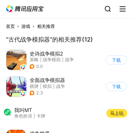
首页
游戏
相关推荐
“古代战争模拟器”的相关推荐(12)
史诗战争模拟2
策略
|
战争模拟
|
战争
下载
|
卡通
0.0
全面战争模拟器
棋牌
|
模拟
|
战争
下载
|
像素风
2.3
我叫MT
马上玩
角色扮演
|
卡牌