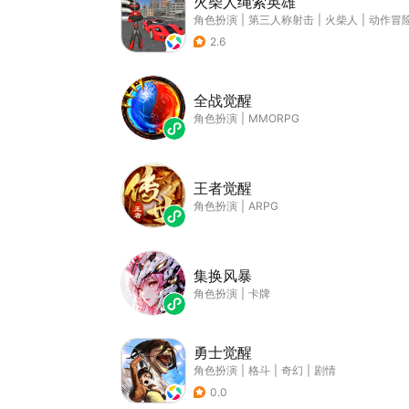
火柴人绳索英雄
角色扮演
|
第三人称射击
|
火柴人
|
动作冒
2.6
全战觉醒
角色扮演
|
MMORPG
王者觉醒
角色扮演
|
ARPG
集换风暴
角色扮演
|
卡牌
勇士觉醒
角色扮演
|
格斗
|
奇幻
|
剧情
0.0