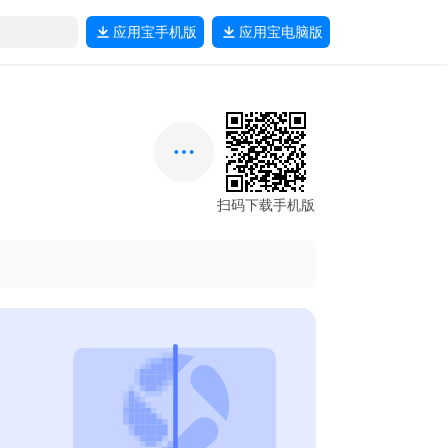
应用宝
手机版
应用宝
电脑版
扫码下载手机版