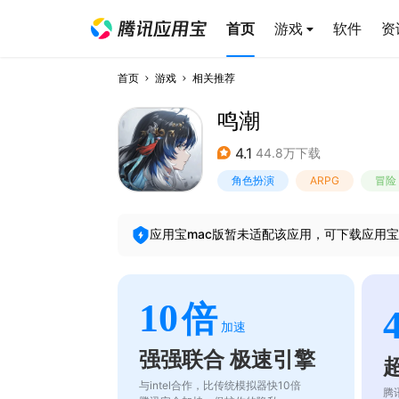
首页
游戏
软件
资
首页
游戏
相关推荐
鸣潮
4.1
44.8万下载
角色扮演
ARPG
冒险
应用宝mac版暂未适配该应用，可下载应用宝
10
倍
加速
强强联合 极速引擎
与intel合作，比传统模拟器快10倍
腾