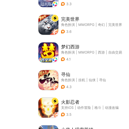
3.3
完美世界
角色扮演
|
MMORPG
|
奇幻
|
完美世界
3.6
梦幻西游
角色扮演
|
MMORPG
|
西游
|
自由交易
4.1
寻仙
角色扮演
|
挂机
|
仙侠
|
寻仙
4.3
火影忍者
支持iOS
|
动作冒险
|
格斗
|
动漫改编
3.5