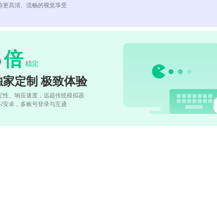
你更高清、流畅的视觉享受
5
倍
稳定
独家定制 极致体验
定性、响应速度，远超传统模拟器
OS/安卓，多账号登录与互通