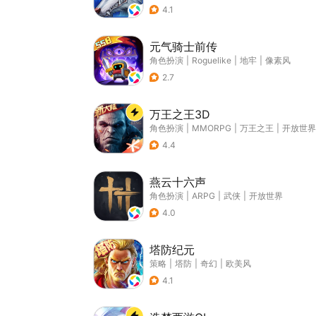
4.1
元气骑士前传
角色扮演
|
Roguelike
|
地牢
|
像素风
2.7
万王之王3D
角色扮演
|
MMORPG
|
万王之王
|
开放世界
4.4
燕云十六声
角色扮演
|
ARPG
|
武侠
|
开放世界
4.0
塔防纪元
策略
|
塔防
|
奇幻
|
欧美风
4.1