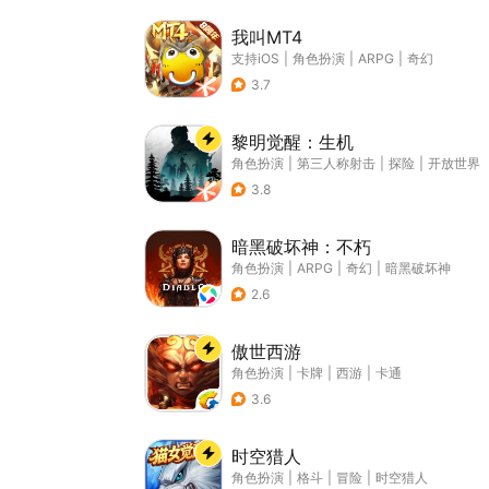
我叫MT4
支持iOS
|
角色扮演
|
ARPG
|
奇幻
3.7
黎明觉醒：生机
角色扮演
|
第三人称射击
|
探险
|
开放世界
3.8
暗黑破坏神：不朽
角色扮演
|
ARPG
|
奇幻
|
暗黑破坏神
2.6
傲世西游
角色扮演
|
卡牌
|
西游
|
卡通
3.6
时空猎人
角色扮演
|
格斗
|
冒险
|
时空猎人