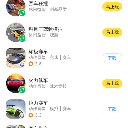
赛车狂撞
马上玩
休闲益智
|
创新品类
科目三驾驶模拟
马上玩
休闲益智
|
烧脑
终极赛车
动作冒险
|
竞速
|
赛车
下载
3.6
火力飙车
马上玩
动作冒险
|
战术竞技
拉力赛车
动作冒险
|
模拟
|
赛车
下载
|
漂移
3.3