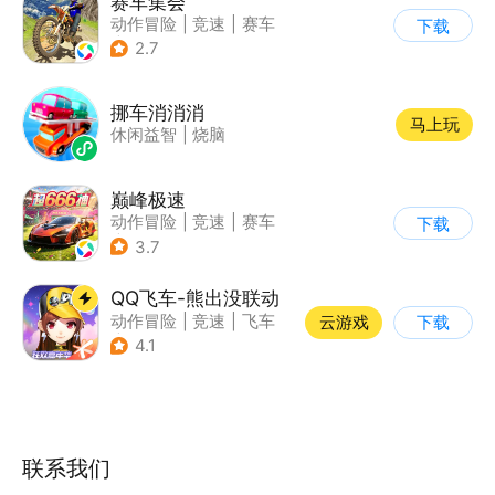
赛车集会
动作冒险
|
竞速
|
赛车
下载
|
写实
2.7
挪车消消消
马上玩
休闲益智
|
烧脑
巅峰极速
动作冒险
|
竞速
|
赛车
下载
|
漂移
3.7
QQ飞车-熊出没联动
动作冒险
|
竞速
|
飞车
云游戏
下载
|
漂移
4.1
联系我们