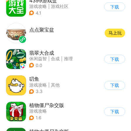
4399游戏盒
游戏攻略
|
游戏社区
下载
4.1
点点聚宝盆
马上玩
翡翠大合成
休闲益智
|
合成
|
推理
下载
|
写实
0.0
叨鱼
游戏攻略
|
其他
下载
3.3
植物僵尸杂交版
游戏攻略
下载
1.6