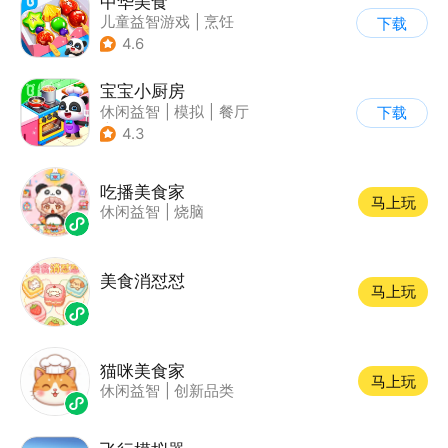
中华美食
儿童益智游戏
|
烹饪
下载
4.6
宝宝小厨房
休闲益智
|
模拟
|
餐厅
下载
|
宝宝巴士
4.3
吃播美食家
马上玩
休闲益智
|
烧脑
美食消怼怼
马上玩
猫咪美食家
马上玩
休闲益智
|
创新品类