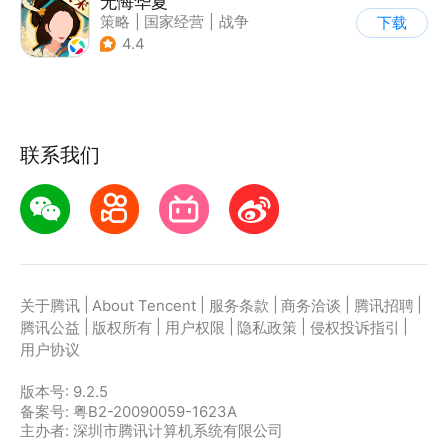
无悔华夏
策略
|
国家经营
|
战争
下载
|
中国风
4.4
联系我们
|
|
|
|
|
关于腾讯
About Tencent
服务条款
商务洽谈
腾讯招聘
|
|
|
|
|
腾讯公益
版权所有
用户权限
隐私政策
侵权投诉指引
用户协议
版本号:
9.2.5
备案号: 粤B2-20090059-1623A
主办者: 深圳市腾讯计算机系统有限公司