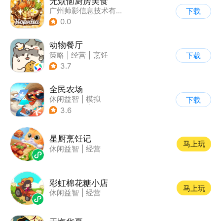
无烦恼厨房美食
广州帅影信息技术有限公司
下载
0.0
动物餐厅
策略
|
经营
|
烹饪
下载
|
宠物
3.7
全民农场
休闲益智
|
模拟
下载
|
田园生活
|
卡通
3.6
星厨烹饪记
马上玩
休闲益智
|
经营
彩虹棉花糖小店
马上玩
休闲益智
|
经营