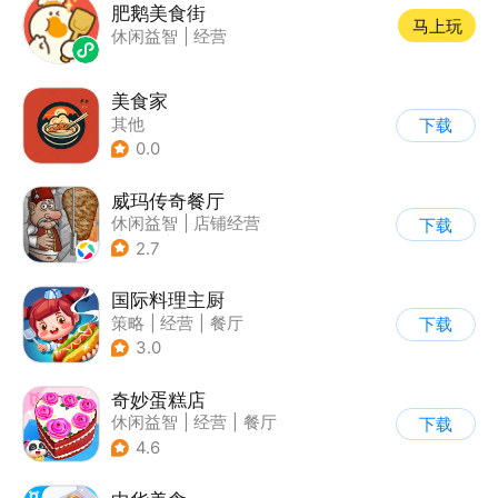
肥鹅美食街
马上玩
休闲益智
|
经营
美食家
其他
下载
0.0
威玛传奇餐厅
休闲益智
|
店铺经营
下载
|
美食
|
卡通
2.7
国际料理主厨
策略
|
经营
|
餐厅
下载
|
学习教育
3.0
奇妙蛋糕店
休闲益智
|
经营
|
餐厅
下载
|
宝宝巴士
4.6