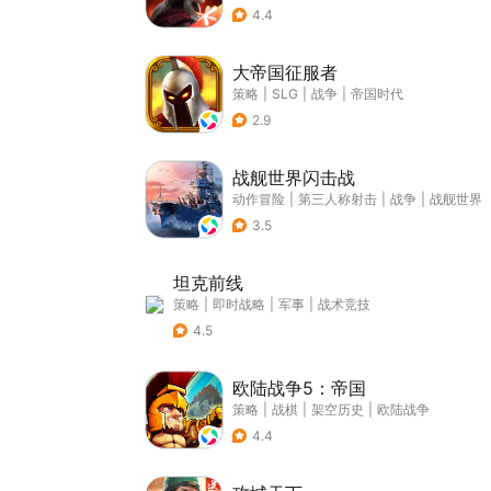
4.4
大帝国征服者
策略
|
SLG
|
战争
|
帝国时代
2.9
战舰世界闪击战
动作冒险
|
第三人称射击
|
战争
|
战舰世界
3.5
坦克前线
策略
|
即时战略
|
军事
|
战术竞技
4.5
欧陆战争5：帝国
策略
|
战棋
|
架空历史
|
欧陆战争
4.4