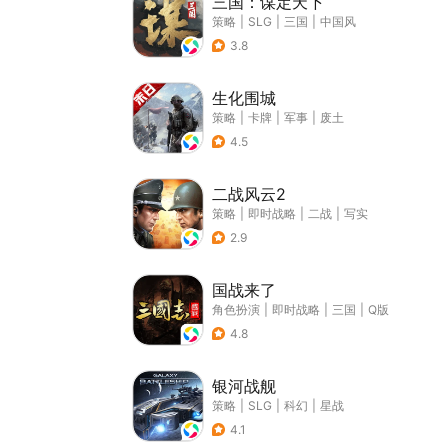
三国：谋定天下
策略
|
SLG
|
三国
|
中国风
3.8
生化围城
策略
|
卡牌
|
军事
|
废土
4.5
二战风云2
策略
|
即时战略
|
二战
|
写实
2.9
国战来了
角色扮演
|
即时战略
|
三国
|
Q版
4.8
银河战舰
策略
|
SLG
|
科幻
|
星战
4.1