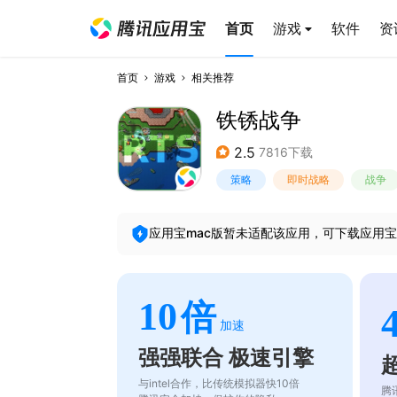
首页
游戏
软件
资
首页
游戏
相关推荐
铁锈战争
2.5
7816下载
策略
即时战略
战争
应用宝mac版暂未适配该应用，可下载应用宝
10
倍
加速
强强联合 极速引擎
与intel合作，比传统模拟器快10倍
腾