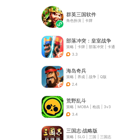
群英三国软件
角色扮演
|
卡牌
部落冲突：皇室战争
策略
|
卡牌
|
部落冲突
|
卡通
3.3
海岛奇兵
策略
|
养成
|
战争
|
Q版
2.4
荒野乱斗
策略
|
MOBA
|
枪战
|
3v3
3.4
三国志·战略版
策略
|
SLG
|
三国
|
三国志