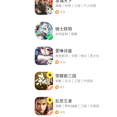
攻城天下
策略
|
经营
|
三国
|
千人同屏
3.9
骑士联萌
休闲益智
|
烧脑
爱琳诗篇
角色扮演
|
卡牌
|
奇幻
|
美少女
3.4
荣耀新三国
策略
|
SLG
|
三国
|
中国风
4.1
乱世王者
策略
|
即时战略
|
三国
|
中国风
4.5