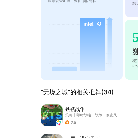
腾讯安全加持，保护你的隐私
给
稳
i
“无境之城”的相关推荐(34)
铁锈战争
策略
|
即时战略
|
战争
|
像素风
2.5