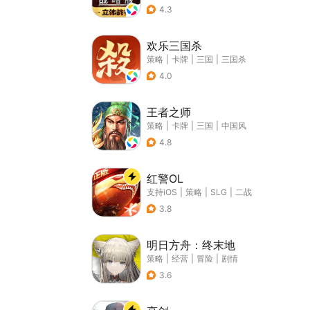
4.3
欢乐三国杀
策略
|
卡牌
|
三国
|
三国杀
4.0
王者之师
策略
|
卡牌
|
三国
|
中国风
4.8
红警OL
支持iOS
|
策略
|
SLG
|
二战
3.8
明日方舟：终末地
策略
|
经营
|
冒险
|
剧情
3.6