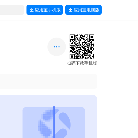
应用宝
手机版
应用宝
电脑版
扫码下载手机版