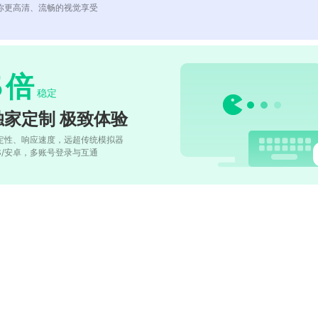
你更高清、流畅的视觉享受
5
倍
稳定
独家定制 极致体验
定性、响应速度，远超传统模拟器
OS/安卓，多账号登录与互通