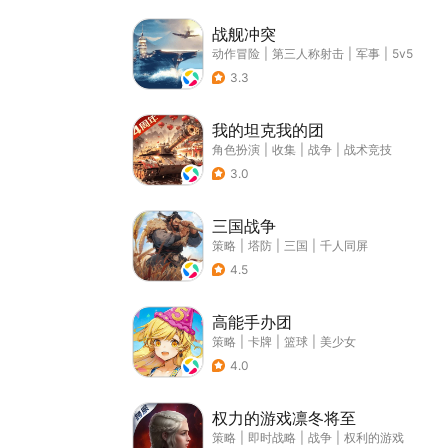
战舰冲突
动作冒险
|
第三人称射击
|
军事
|
5v5
3.3
我的坦克我的团
角色扮演
|
收集
|
战争
|
战术竞技
3.0
三国战争
策略
|
塔防
|
三国
|
千人同屏
4.5
高能手办团
策略
|
卡牌
|
篮球
|
美少女
4.0
权力的游戏凛冬将至
策略
|
即时战略
|
战争
|
权利的游戏